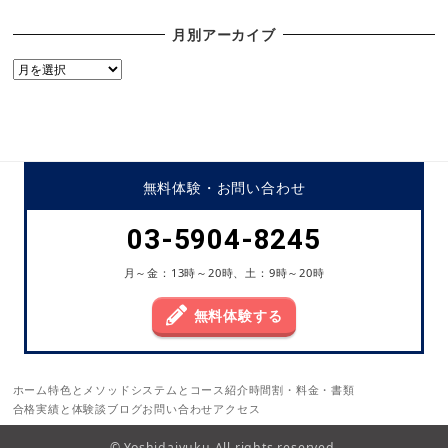
月別アーカイブ
月
別
ア
ー
カ
イ
無料体験・
お問い合わせ
ブ
03-5904-8245
月～金：13時～20時、土：9時～20時
無料体験する
ホーム
特色とメソッド
システムとコース紹介
時間割・料金・書類
合格実績と体験談
ブログ
お問い合わせ
アクセス
© Yoshidajyuku All rights reserved.