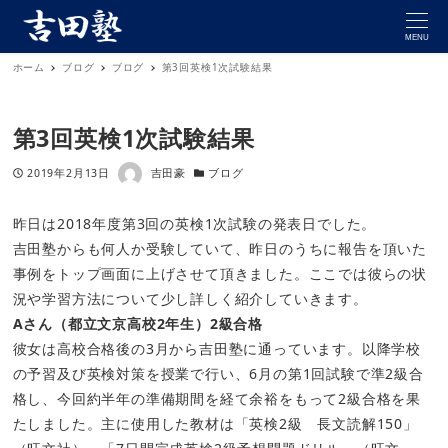
MENU
ホーム
ブログ
ブログ
第3回英検1次試験結果
第3回英検1次試験結果
著者
投稿日
カテゴリー
2019年2月13日
吉田豪
ブログ
昨日は2018年度第3回の英検1次試験の発表日でした。
吉田塾からも何人か受験していて、昨日のうちに報告を頂いた
事例をトップ画面に上げさせて頂きました。ここでは彼らの状
況や学習方法について少し詳しく紹介していきます。
Aさん（都立文京高校2年生）2級合格
彼女は高校合格後の3月から吉田塾に通っています。以降学校
の予習及び英検対策を授業で行い、6月の第1回試験で準2級合
格し、今回約半年の準備期間を経て余裕をもって2級合格を果
たしました。主に使用した教材は「英検2級 長文読解150」