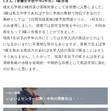
Cさん（香蘭女学校中学2年生）3級合格
彼女も学校の補習及び英検対策として吉田塾に入塾しました。
3級は私立中学であれば十分に学校の教材で対応できるので、
教材としては「7日間完成英検2級予想問題ドリル」（旺文社）
のみ使用しました。授業では英作文対策を中心に行い、今回余
裕をもって3級に合格することができました。
現高1生以下の学年の方にとっては大学入試の英語がどのよう
になるかいまだに不透明な部分もありますが、英検で言えば準
1級を取れる英語力があれば大学入試の英語で困ることはそう
そうありません。したがって、現高1生以下の皆さんは先ずは
英検各級の合格を短期的・中期的な目標として英語学習に励む
のが良いと思います。
古い投稿
いよいよセンター試験！今年の受験生は・・・