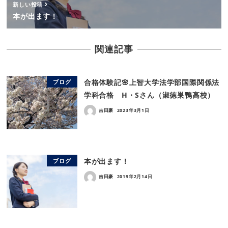
新しい投稿
本が出ます！
関連記事
合格体験記🌸上智大学法学部国際関係法
ブログ
学科合格 H・Sさん（淑徳巣鴨高校）
吉田豪
2023年3月1日
本が出ます！
ブログ
吉田豪
2019年2月14日