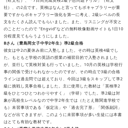
（旺文社）、「7日間完成英検2級予想問題ドリル」（旺文
社）、の2点です。英検はなんと言ってもボキャブラリーが重
要ですからボキャブラリー強化を第一に考え、2級レベルの長
文をたくさん読んでもらいました。また、リスニングが不安と
のことだったので “Engvid”などの無料映像動画サイトも1日10
分程度見てもらうようにしました。
Bさん（豊島岡女子中学2年生）準2級合格
彼女は中2の夏休み前に入塾しました。その時は英検4級でし
た。もともと学校の英語の授業の補習目的で入塾されました
が、並行して英検対策も行っていました。10月の英検は学校行
事の関係で受けられなかったのですが、その時点で3級の合格
ラインは過去問では超えており、今回は3級をスキップして準2
級に挑戦し見事合格しました。主に使用した教材は「英検準2
級をひとつひとつわかりやすく」（学研）でした。準2級は対
象が高校生レベルなので中学2年生では（たとえ難関進学校で
も）未習事項である「仮定法」や「過去完了形」「関係副詞」
などが出てきますが、このように未習事項が多い生徒には本書
はとても有効な教材です。