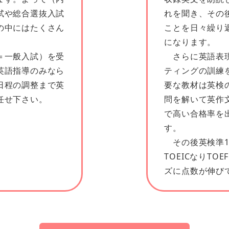
試や総合選抜入試
れを聞き、その
の中にはたくさん
ことを日々繰り
になります。
＝一般入試）を受
さらに英語表現
英語指導のみなら
ティングの訓練
日程の調整まで英
要な教材は英検
任せ下さい。
問を解いて英作
で高い合格率を
す。
その後英検準1
TOEICなりTO
ズに点数が伸び