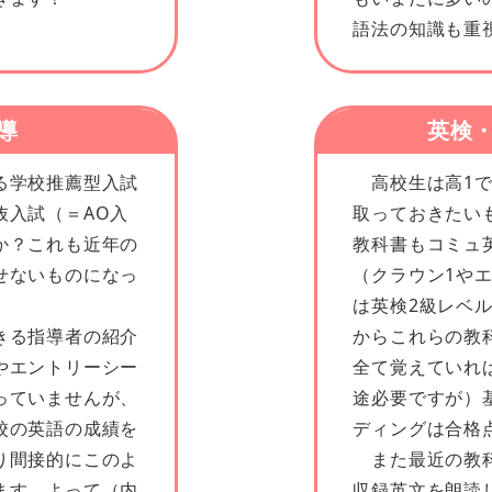
語法の知識も重
導
英検・
る学校推薦型入試
高校生は高1で
抜入試（＝AO入
取っておきたい
か？これも近年の
教科書もコミュ
せないものになっ
（クラウン1や
は英検2級レベ
きる指導者の紹介
からこれらの教
やエントリーシー
全て覚えていれ
っていませんが、
途必要ですが）
校の英語の成績を
ディングは合格
り間接的にこのよ
また最近の教科
ます。よって（内
収録英文を朗読