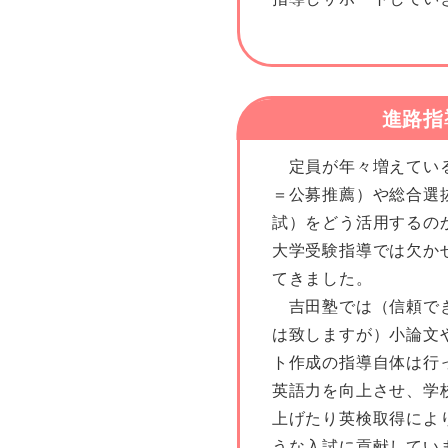
進路指
定員が年々増えてい
＝公募推薦）や総合選
試）をどう活用するの
大学受験指導では欠か
てきました。
吉田塾では（信頼で
は致しますが）小論文
ト作成の指導自体は行
英語力を向上させ、学
上げたり英検取得によ
うな入試に貢献してい