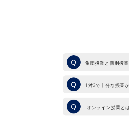
Q
集団授業と個別授業
Q
1対3で十分な授業
Q
オンライン授業と