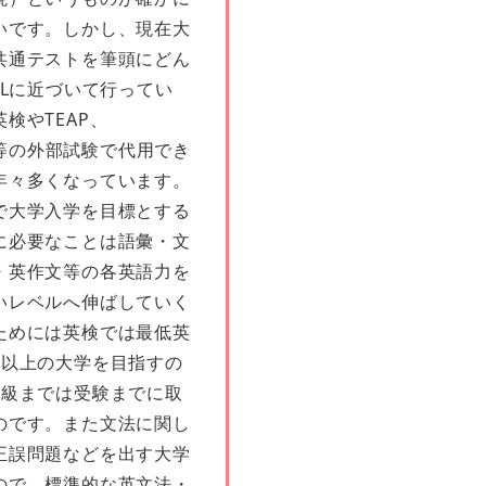
いです。しかし、現在大
共通テストを筆頭にどん
FLに近づいて行ってい
英検やTEAP、
FL等の外部試験で代用でき
年々多くなっています。
大学入学を目標とする
に必要なことは語彙・文
・英作文等の各英語力を
いレベルへ伸ばしていく
ためには英検では最低英
智以上の大学を目指すの
1級までは受験までに取
のです。また文法に関し
正誤問題などを出す大学
ので、標準的な英文法・