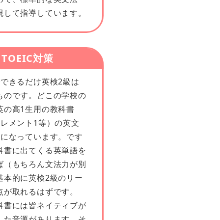
視して指導しています。
TOEIC対策
できるだけ英検2級は
ものです。どこの学校の
英の高1生用の教科書
エレメント1等）の英文
ルになっています。です
科書に出てくる英単語を
ば（もちろん文法力が別
基本的に英検2級のリー
点が取れるはずです。
書には皆ネイティブが
した音源があります。そ