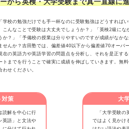
ーから英検・大学受験まで真一直線に
「学校の勉強だけでも手一杯なのに受験勉強はどうすればい
。こんなことで受験は大丈夫でしょうか？」「英検2級にな
うか？」「予備校の授業は分りやすいのですが成績がなかな
ませんか？吉田塾では、偏差値40以下から偏差値70オーバ
現在の英語力や英語学習の問題点を分析し、それを是正する
ートまでを行うことで確実に成績を伸ばしていきます。無料
合わせください。
ト対策
大
は読解を中心に行
「大学受験の英
ン英語」と文法や
ではよく見かけ
」に分けて行われ
けない語法や表