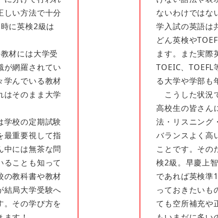
正しい方法で十分
ないわけではな
了時に英検2級は
学入試の英語は
。
どん英検やTOE
教材には大学受
ます。また実際
識が網羅されてい
TOEIC、TOE
々学んでいる教材
る大学や学部も
れはそのまま大学
こうした状況で
高校生の皆さん
は学校の定期試験
法・リスニング
を最重要視して指
バランスよく高
ん中には無茶な問
ことです。その
いることも知って
検2級。早慶上
校の教科書や教材
であれば英検準
が結局大学受験へ
っておきたいも
す。その学び方を
ても空所補充や
きます！
もいまだに多い