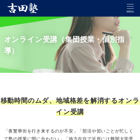
MENU
オンライン受講（集団授業・個別指
導）
移動時間のムダ、地域格差を解消するオンラ
イン受講
「夜繁華街を行き来するのが不安」「部活や習いごとが忙しく
て塾の授業に間に合わない」「地方在住で近所には難関大学受