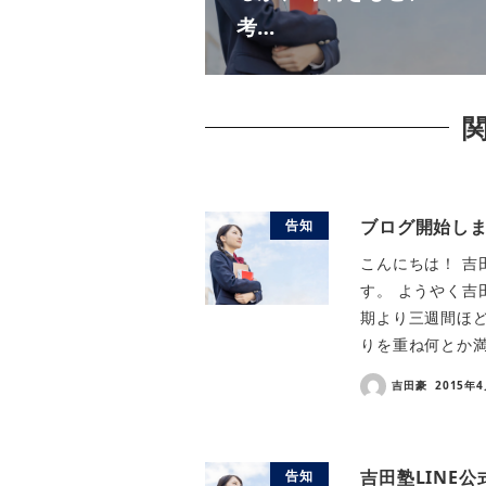
考…
ブログ開始し
告知
こんにちは！ 吉
す。 ようやく吉
期より三週間ほど
りを重ね何とか満
吉田豪
2015年
吉田塾LINE
告知