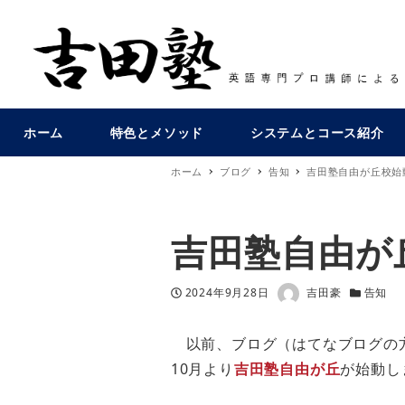
ホーム
特色とメソッド
システムとコース紹介
ホーム
ブログ
告知
吉田塾自由が丘校始
吉田塾自由が
著者
投稿日
カテゴリ
2024年9月28日
吉田豪
告知
以前、ブログ（はてなブログの
10月より
吉田塾自由が丘
が始動し