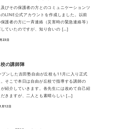
生及びその保護者の方とのコミュニケーションツ
のLINE公式アカウントを作成しました。以前
の保護者の方に一斉連絡（災害時の緊急連絡等）
していたのですが、知り合いの […]
5月23日
丘校の講師陣
ープンした吉田塾自由が丘校も11月に入り正式
た。そこで本日は自由が丘校で指導する講師の
田が紹介していきます。各先生には改めて自己紹
だきますが、二人とも素晴らしい […]
11月12日