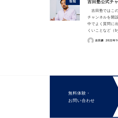
吉田塾公式チ
告知
吉田塾ではこの度
チャンネルを開
中でよく質問に
くいことなど（by と
吉田豪
2022年
無料体験・
お問い合わせ