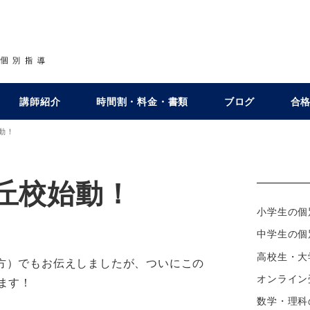
講師紹介
時間割・料金・書類
ブログ
合
動！
丘校始動！
小学生の個
ー
中学生の個
高校生・大
方）でもお伝えしましたが、ついにこの
オンライン
ます！
数学・理科