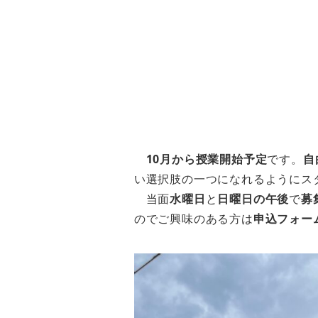
10月から授業開始予定
です。
自
い選択肢の一つになれるようにス
当面
水曜日
と
日曜日の午後
で
募
のでご興味のある方は
申込フォー