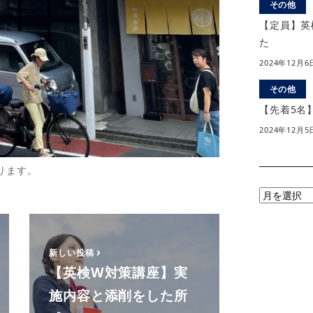
その他
【定員】英
た
2024年12月6
その他
【先着5名
2024年12月5
ります。
月
別
ア
ー
新しい投稿
カ
【英検W対策講座】実
イ
施内容と添削をした所
ブ