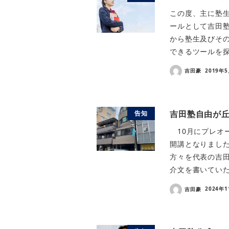
この度、主に塾
ールとして吉田塾
から塾生及びそ
できるツールを探
吉田豪
2019年
吉田塾自由が
告知
10月にプレオ
開講となりまし
方々を代表の吉
介文を書いていた
吉田豪
2024年