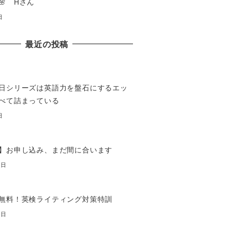
🌸 Hさん
日
最近の投稿
日シリーズは英語力を盤石にするエッ
べて詰まっている
日
】お申し込み、まだ間に合います
7日
無料！英検ライティング対策特訓
7日