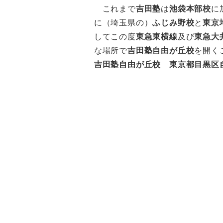
これまで
吉田塾
は
池袋本部校
に
に（埼玉県の）
ふじみ野校
と
東京
してこの度
東急東横線
及び
東急大
な場所で
吉田塾自由が丘校
を開く
吉田塾自由が丘校 東京都目黒区自由