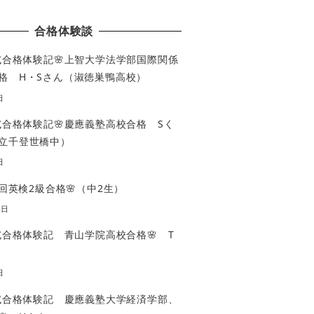
合格体験談
入試合格体験記🌸上智大学法学部国際関係
格 H・Sさん（淑徳巣鴨高校）
日
入試合格体験記🌸慶應義塾高校合格 Sく
立千登世橋中）
日
3回英検2級合格🌸（中2生）
4日
入試合格体験記 青山学院高校合格🌸 T
日
入試合格体験記 慶應義塾大学経済学部、