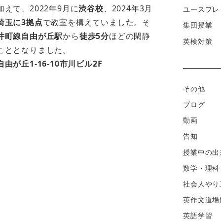
加えて、2022年9月に
渋谷校
、2024年3月
ユースプレ
埼玉に3拠点
で教室を構えていました。そ
集団授業
井町線自由が丘駅
から
徒歩5分
ほどの閑静
英検対策
こととなりました。
が丘1-16-10市川ビル2F
その他
ブログ
動画
告知
授業中の出
数学・理科
社会人やり
英作文道場
英語学習