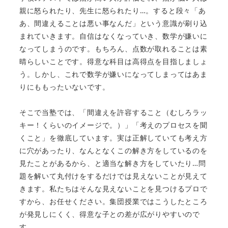
親に怒られたり、先生に怒られたり…。すると段々「あ
あ、間違えることは悪い事なんだ」という意識が刷り込
まれていきます。自信はなくなっていき、数学が嫌いに
なってしまうのです。もちろん、点数が取れることは素
晴らしいことです。得意な科目は高得点を目指しましょ
う。しかし、これで数学が嫌いになってしまってはあま
りにももったいないです。
そこで当塾では、「間違えを許容すること（むしろラッ
キー！くらいのイメージで。）」「考えのプロセスを聞
くこと」を徹底しています。実は正解していても考え方
に穴があったり、なんとなくこの解き方をしているのを
見たことがあるから、と適当な解き方をしていたり…問
題を解いて丸付けをするだけでは見えないことが見えて
きます。私たちはそんな見えないことを見つけるプロで
すから、お任せください。集団授業ではこうしたところ
が発見しにくく、得意な子との差が広がりやすいので
す。