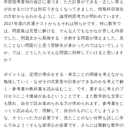
学習指導要領の改訂に基づき、ただ計算ができる・正しい答え
が出せるだけでは対応できなくなってきました。情報科目強化
の方針からもわかるように、論理的思考力が問われています。
2021年度の共通テストからもそれは明らかです。特に数学で
は、問題集は完璧に解ける、そんな人でもなかなか苦しむ内容
でした。問題文から類推する・分析する問題が増えました。見
たことない問題だと思う受験生が多かったのではないでしょう
か。では、どうしたらそんな問題に対峙していけると思います
か？
ポイントは、定理の導出をする・単元ごとの関連を考えながら
勉強していく・なぜその式変形や計算ができるのかを考えて解
く・参考書や教科書を読み込むこと、です。要するに考えのプ
ロセスにこそ価値があるということです。また数学的な文章に
も慣れ、自分で読み進められる力が求められます。参考書をじ
っくり読み込んで、理解して、自分のものにしてしまうよう
な、そういった力が必要です。見たことのない分野も試しに学
んでみよう！そんな探求心が必要です。さらには難解な数学の