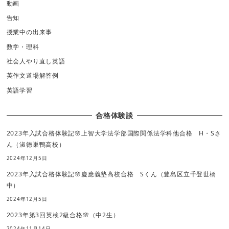
動画
告知
授業中の出来事
数学・理科
社会人やり直し英語
英作文道場解答例
英語学習
合格体験談
2023年入試合格体験記🌸上智大学法学部国際関係法学科他合格 H・Sさ
ん（淑徳巣鴨高校）
2024年12月5日
2023年入試合格体験記🌸慶應義塾高校合格 Sくん（豊島区立千登世橋
中）
2024年12月5日
2023年第3回英検2級合格🌸（中2生）
2024年11月14日