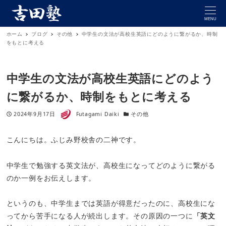
MENU
ホーム
ブログ
その他
中学生の文法が高校生英語にどのように繋がるか、時制
をもとに考える
中学生の文法が高校生英語にどのよう
に繋がるか、時制をもとに考える
著者
投稿日
カテゴリー
2024年9月17日
Futagami Daiki
その他
こんにちは。ふじみ野校舎の二神です。
中学生で勉強する英文法が、高校生になってどのように繋がる
のか一例をお伝えします。
というのも、中学生までは英語が得意だったのに、高校生にな
ってから苦手になる人が続出します。その原因の一つに
「英文