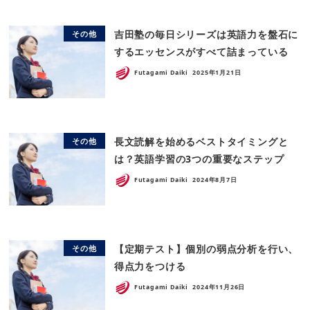
吉田塾の毎日シリーズは英語力を盤石に
その他
するエッセンスがすべて詰まっている
Futagami Daiki
2025年1月21日
長文読解を始めるベストタイミングと
その他
は？英語学習の3つの重要なステップ
Futagami Daiki
2024年8月7日
【定期テスト】個別の弱点分析を行い、
その他
得点力をつける
Futagami Daiki
2024年11月26日