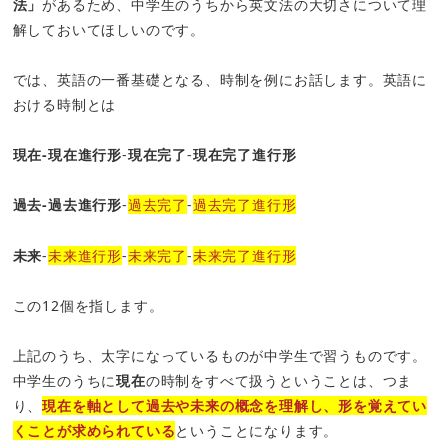
法」
があるため、中学生のうちから英文法の大切さについて理
解しておいてほしいのです。
では、英語の一番基礎となる、時制を例にお話します。英語に
おける時制とは
現在‐現在進行形
‐
現在完了
‐
現在完了進行形
過去‐過去進行形
‐
過去完了
‐
過去完了進行形
未来
‐
未来進行形
‐
未来完了
‐
未来完了進行形
この12個を指します。
上記のうち、太字になっているものが中学生で習うものです。
中学生のうちに
現在
の時制をすべて扱うということは、つま
り、
現在を軸として過去や未来の概念を理解し、形を覚えてい
くことが求められている
ということになります。