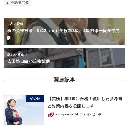
英語専門塾
古い投稿
秋の英検対策 9/22（日）英検準2級、2級対策一日集中特
訓…
新しい投稿
吉田塾自由が丘校始動！
関連記事
【英検】準1級に合格！使用した参考書
その他
と対策内容を公開します
Futagami Daiki
2024年11月27日