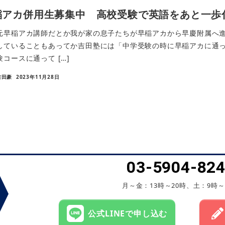
稲アカ併用生募集中 高校受験で英語をあと一歩
元早稲アカ講師だとか我が家の息子たちが早稲アカから早慶附属へ
していることもあってか吉田塾には「中学受験の時に早稲アカに通
験コースに通って […]
吉田豪
2023年11月28日
03-5904-82
月～金：13時～20時、土：9時～
公式LINEで申し込む