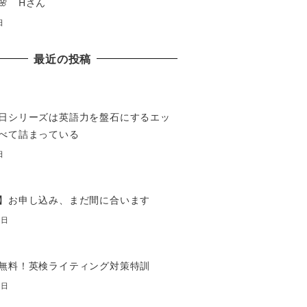
🌸 Hさん
日
最近の投稿
日シリーズは英語力を盤石にするエッ
べて詰まっている
日
】お申し込み、まだ間に合います
7日
無料！英検ライティング対策特訓
7日