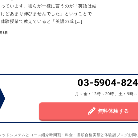
なっています。彼らが一様に言うのが「英語は結
すけどあまり伸びませんでした」ということで
体験授業で教えていると「英語の成 […]
5月8日
03-5904-82
月～金：13時～20時、土：9時～
無料体験する
ソッド
システムとコース紹介
時間割・料金・書類
合格実績と体験談
ブログ
お問