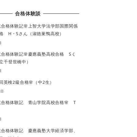
合格体験談
入試合格体験記🌸上智大学法学部国際関係
格 H・Sさん（淑徳巣鴨高校）
日
入試合格体験記🌸慶應義塾高校合格 Sく
立千登世橋中）
日
3回英検2級合格🌸（中2生）
4日
入試合格体験記 青山学院高校合格🌸 T
日
入試合格体験記 慶應義塾大学経済学部、