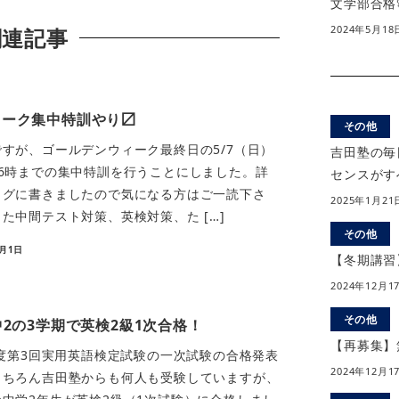
文学部合格
2024年5月18
関連記事
ィーク集中特訓やり〼
その他
すが、ゴールデンウィーク最終日の5/7（日）
吉田塾の毎
6時までの集中特訓を行うことにしました。詳
センスがす
ログに書きましたので気になる方はご一読下さ
2025年1月21
た中間テスト対策、英検対策、た […]
その他
5月1日
【冬期講習
2024年12月1
その他
中2の3学期で英検2級1次合格！
【再募集】
度第3回実用英語検定試験の一次試験の合格発表
2024年12月1
もちろん吉田塾からも何人も受験していますが、