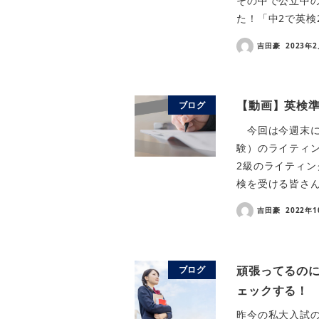
その中で公立中の
た！「中2で英検
吉田豪
2023年
【動画】英検準
ブログ
今回は今週末に迫
験）のライティ
2級のライティン
検を受ける皆さん
吉田豪
2022年
頑張ってるの
ブログ
ェックする！
昨今の私大入試