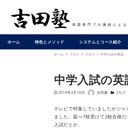
ホーム
特色とメソッド
システムとコース紹介
ホーム
ブログ
ブログ
中学入試の英語
中学入試の英
著者
投稿日
カテゴリ
2019年2月16日
吉田豪
ブログ
テレビで特集していましたがジャ
ました。延べ7校受けて2校合格
入試だとか。