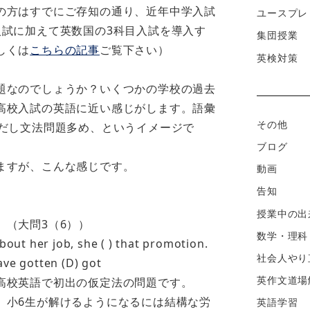
の方はすでにご存知の通り、近年中学入試
ユースプレ
入試に加えて英数国の3科目入試を導入す
集団授業
しくは
こちらの記事
ご覧下さい）
英検対策
題なのでしょうか？いくつかの学校の過去
高校入試の英語に近い感じがします。語彙
その他
ただし文法問題多め、というイメージで
ブログ
ますが、こんな感じです。
動画
告知
授業中の出
。（大問3（6））
数学・理科
out her job, she ( ) that promotion.
社会人やり
have gotten (D) got
英作文道場
高校英語で初出の仮定法の問題です。
）小6生が解けるようになるには結構な労
英語学習