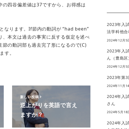
中の四谷偏差値は37ですから、お得感は
2023年
ります。If節内の動詞が “had been”
法学科他合
り、本文は過去の事実に反する仮定を述べ
2024年12月5
節の動詞部も過去完了形になるので(C)
2023年
なります。
ん（豊島区
2024年12月5
2023年第
2024年11月1
2024年
新しい投稿
さん
逆上がりを英語で言え
2024年5月18
ますか？
2024年