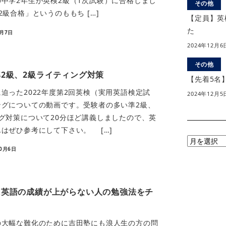
中学2年生が英検2級（1次試験）に合格しまし
その他
2級合格」というのももち […]
【定員】英
た
2月7日
2024年12月6
その他
2級、2級ライティング対策
【先着5名
った2022年度第2回英検（実用英語検定試
2024年12月5
ングについての動画です。受験者の多い準2級、
グ対策について20分ほど講義しましたので、英
はぜひ参考にして下さい。 […]
月
10月6日
別
ア
ー
に英語の成績が上がらない人の勉強法をチ
カ
イ
ブ
の大幅な難化のために吉田塾にも浪人生の方の問