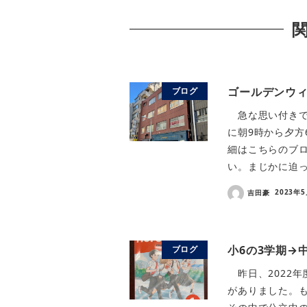
ゴールデンウ
ブログ
急な思い付きで
に朝9時から夕方
細はこちらのブ
い。まじかに迫っ
吉田豪
2023年
小6の3学期→
ブログ
昨日、2022年
がありました。