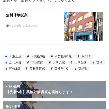
無料体験授業
yoshidajyuku.com
＃東上線
＃英検3級
＃英検準2級
S-CBT
ふじみ野
プロ講師
大学入試
大学受験
英検
英検2級
英検新形式
英検準1級
英語塾
古い投稿
【先着5名】英検対策講座を実施します！
新しい投稿