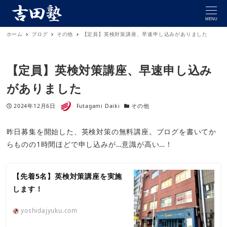
MENU
ホーム
ブログ
その他
【定員】英検対策講座、早速申し込みがありました
【定員】英検対策講座、早速申し込み
がありました
著者
投稿日
カテゴリー
2024年12月6日
Futagami Daiki
その他
昨日募集を開始した、英検対策の無料講座。ブログを書いてか
らものの1時間ほどで申し込みが…意識が高い…！
【先着5名】英検対策講座を実施
します！
yoshidajyuku.com