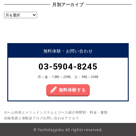
月別アーカイブ
月
別
ア
ー
カ
イ
無料体験・
お問い合わせ
ブ
03-5904-8245
月～金：13時～20時、土：9時～20時
無料体験する
ホーム
特色とメソッド
システムとコース紹介
時間割・料金・書類
合格実績と体験談
ブログ
お問い合わせ
アクセス
© Yoshidajyuku All rights reserved.