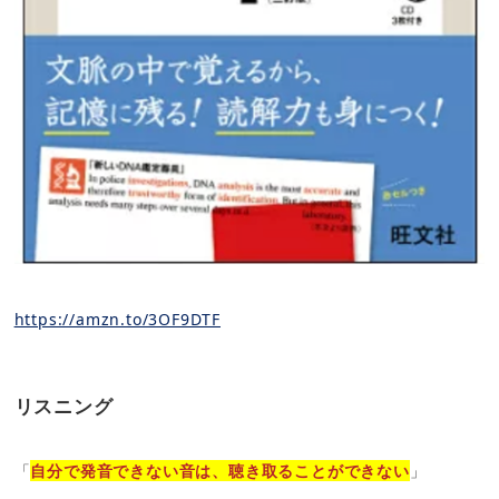
https://amzn.to/3OF9DTF
リスニング
「
自分で発音できない音は、聴き取ることができない
」