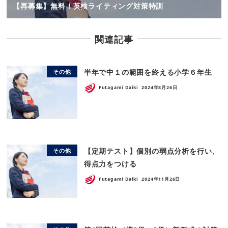
【再募集】無料！英検ライティング対策特訓
関連記事
半年で中１の範囲を終える小学６年生
その他
Futagami Daiki
2024年8月26日
【定期テスト】個別の弱点分析を行い、
その他
得点力をつける
Futagami Daiki
2024年11月26日