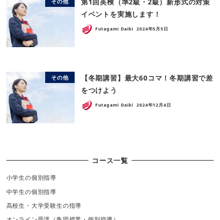
第1回英検（準2級・2級）新形式の対策
その他
イベントを実施します！
Futagami Daiki
2024年5月5日
【冬期講習】最大60コマ！冬期講習で差
その他
をつけよう
Futagami Daiki
2024年12月4日
コース一覧
小学生の個別指導
中学生の個別指導
高校生・大学受験生の指導
オンライン受講（集団授業・個別指導）