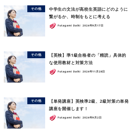
中学生の文法が高校生英語にどのように
その他
繋がるか、時制をもとに考える
Futagami Daiki
2024年9月17日
【英検】準1級合格者の「精読」具体的
その他
な使用教材と対策方法
Futagami Daiki
2024年11月28日
【単発講座】英検準2級、2級対策の単発
その他
講座を開催します！
Futagami Daiki
2024年9月2日