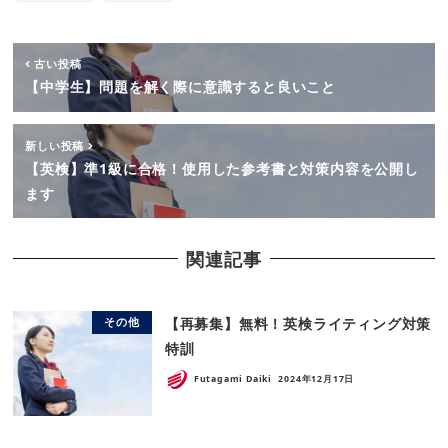
古い投稿
【中学生】問題を解く際に意識すると良いこと
新しい投稿
【英検】準1級に合格！使用した参考書と対策内容を公開し
ます
関連記事
【再募集】無料！英検ライティング対策
その他
特訓
Futagami Daiki
2024年12月17日