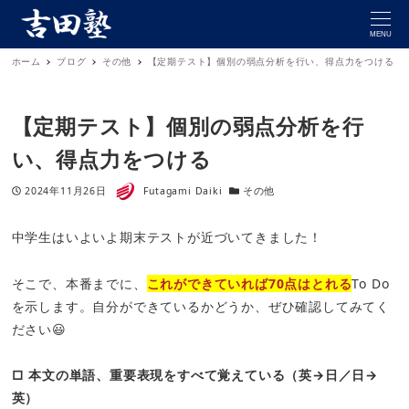
MENU
ホーム
ブログ
その他
【定期テスト】個別の弱点分析を行い、得点力をつける
【定期テスト】個別の弱点分析を行
い、得点力をつける
著者
投稿日
カテゴリー
2024年11月26日
Futagami Daiki
その他
中学生はいよいよ期末テストが近づいてきました！
そこで、本番までに、
これができていれば70点はとれる
To Do
を示します。自分ができているかどうか、ぜひ確認してみてく
ださい😃
□ 本文の単語、重要表現をすべて覚えている（英→日／日→
英）