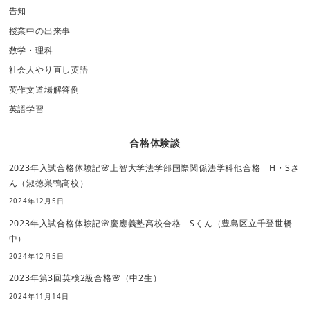
告知
授業中の出来事
数学・理科
社会人やり直し英語
英作文道場解答例
英語学習
合格体験談
2023年入試合格体験記🌸上智大学法学部国際関係法学科他合格 H・Sさ
ん（淑徳巣鴨高校）
2024年12月5日
2023年入試合格体験記🌸慶應義塾高校合格 Sくん（豊島区立千登世橋
中）
2024年12月5日
2023年第3回英検2級合格🌸（中2生）
2024年11月14日