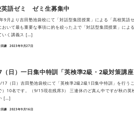
校英語ゼミ ゼミ生募集中
23年9月より吉田塾池袋校にて「対話型集団授業」による「高校英語
において最も重要な事項に的を絞った上で「対話型集団授業」によ
いく講義ス […]
吉田豪
2023年9月27日
/17（日）一日集中特訓「英検準2級・2級対策講
9/17（日）吉田塾池袋校にて「英検準2級2級1日集中特訓」を行
で）10名です。（9/15現在残席3） 三連休のど真ん中ですが秋の
 […]
吉田豪
2023年9月16日