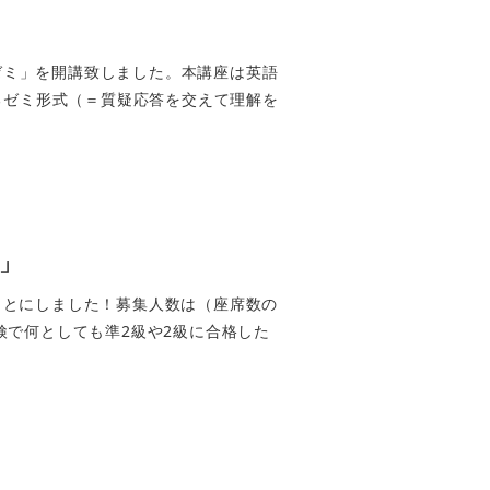
ゼミ」を開講致しました。本講座は英語
るゼミ形式（＝質疑応答を交えて理解を
座」
うことにしました！募集人数は（座席数の
英検で何としても準2級や2級に合格した