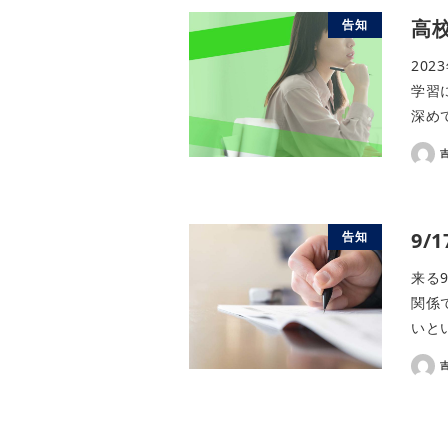
高
告知
20
学習
深めて
9
告知
来る
関係
いとい