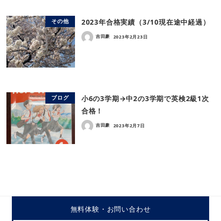
2023年合格実績（3/10現在途中経過）
その他
吉田豪
2023年2月23日
小6の3学期→中2の3学期で英検2級1次
ブログ
合格！
吉田豪
2023年2月7日
無料体験・
お問い合わせ