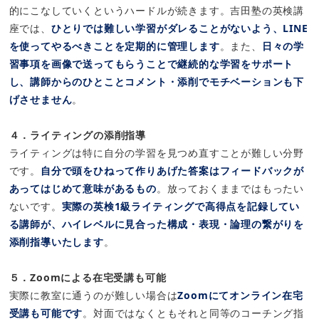
的にこなしていくというハードルが続きます。吉田塾の英検講
座では、
ひとりでは難しい学習がダレることがないよう、LINE
を使ってやるべきことを定期的に管理します
。また、
日々の学
習事項を画像で送ってもらうことで継続的な学習をサポート
し、講師からのひとことコメント・添削でモチベーションも下
げさせません
。
４．ライティングの添削指導
ライティングは特に自分の学習を見つめ直すことが難しい分野
です。
自分で頭をひねって作りあげた答案はフィードバックが
あってはじめて意味があるもの
。放っておくままではもったい
ないです。
実際の英検1級ライティングで高得点を記録してい
る講師が、ハイレベルに見合った構成・表現・論理の繋がりを
添削指導いたします
。
５．Zoomによる在宅受講も可能
実際に教室に通うのが難しい場合は
Zoomにてオンライン在宅
受講も可能です
。対面ではなくともそれと同等のコーチング指