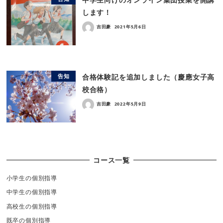
します！
吉田豪
2021年5月6日
合格体験記を追加しました（慶應女子高
告知
校合格）
吉田豪
2022年5月9日
コース一覧
小学生の個別指導
中学生の個別指導
高校生の個別指導
既卒の個別指導