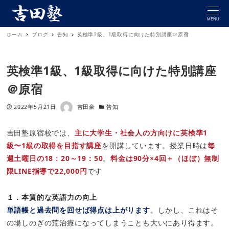
MENU
ホーム
ブログ
告知
英検準1級、1級取得に向けた特別講座＠原宿
英検準1級、1級取得に向けた特別講座
＠原宿
著者
投稿日
カテゴリー
2022年5月21日
吉田豪
告知
吉田塾原宿校では、
主に大学生・社会人の方向けに英検準1
級〜1級の取得を目指す講座
を開講しています。授業日時は
毎
週土曜日の18：20～19：50
。
料金は90分×4回＋（ほぼ）無制
限LINE指導で22,000円
です
１．本質的な英語力の向上
単語帳と過去問を回せば得点は上がります
。しかし、これはそ
の場しのぎの荒治療になってしまうことも大いにあり得ます。