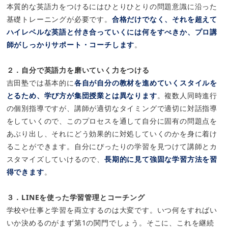
本質的な英語力をつけるにはひとりひとりの問題意識に沿った
基礎トレーニングが必要です。
合格だけでなく、それを超えて
ハイレベルな英語と付き合っていくには何をすべきか、プロ講
師がしっかりサポート・コーチします
。
２．自分で英語力を磨いていく力をつける
吉田塾では基本的に
各自が自分の教材を進めていくスタイルを
とるため、学び方が集団授業とは異なります
。複数人同時進行
の個別指導ですが、講師が適切なタイミングで適切に対話指導
をしていくので、このプロセスを通して自分に固有の問題点を
あぶり出し、それにどう効果的に対処していくのかを身に着け
ることができます。自分にぴったりの学習を見つけて講師とカ
スタマイズしていけるので、
長期的に見て強固な学習方法を習
得できます
。
３．LINEを使った学習管理とコーチング
学校や仕事と学習を両立するのは大変です。いつ何をすればい
いか決めるのがまず第1の関門でしょう。そこに、これを継続