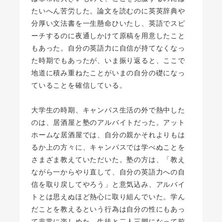
たいへん苦労した。論文を読むのに英英辞典や
分厚い文法書を一生懸命ひいたし、英語でスピ
ーチするのに夜通しかけて原稿を用意したこと
もあった。自分の英語力に自信が持てなくなっ
た時期でもあったが、いま振り返ると、ここで
地道に積み重ねたことがいまの自分の礎になっ
ていることを確信している。
大学生の時期、キャンパス生活の外で熱中した
のは、居酒屋と塾のアルバイトだった。アット
ホームな居酒屋では、自分の親かそれよりもは
るか上の方々に、キャンパスでは学べぬことを
さまざま教えていただいた。塾の方は、「教え
ながら一からやり直して、自分の英語力への自
信を取り戻してやろう」と意気込み、アルバイ
トとは思えぬほど熱心に取り組んでいた。学ん
だことを教えるという行為は自分の性にもあっ
て非常に楽しめた。生徒と二人三脚になって前