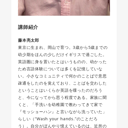
講師紹介
藤本亮太郎
東京に生まれ、岡山で育つ。3歳から5歳までの
幼少期をほんの少しだけイギリスで過ごした。
英語圏に身を置いたとはいうものの、幼かった
ため言語体験については多くを記憶していな
い。小さなコミュニティで何かのことばで意思
疎通をしたのを覚えており、ことばを交わした
ということはいくらか英語を喋ったのだろう
と、今になってから思う程度である。家族に聞
くと、「手洗いを幼稚園で教わってきて家で
『モッショーハン』と言いながら洗っていた」
らしい（“Wash your hands.”のことだろ
う）。自分がぼんやり憶えているのは、近所の