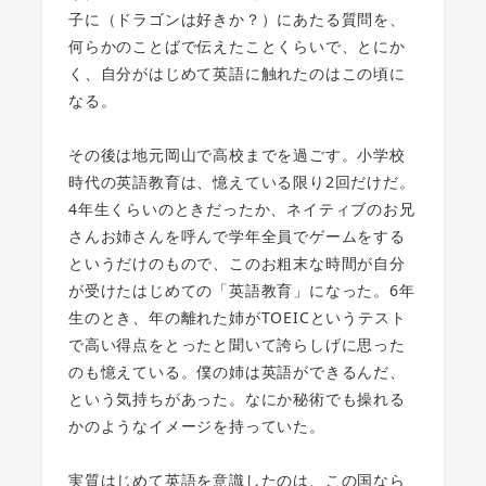
子に（ドラゴンは好きか？）にあたる質問を、
何らかのことばで伝えたことくらいで、とにか
く、自分がはじめて英語に触れたのはこの頃に
なる。
その後は地元岡山で高校までを過ごす。小学校
時代の英語教育は、憶えている限り2回だけだ。
4年生くらいのときだったか、ネイティブのお兄
さんお姉さんを呼んで学年全員でゲームをする
というだけのもので、このお粗末な時間が自分
が受けたはじめての「英語教育」になった。6年
生のとき、年の離れた姉がTOEICというテスト
で高い得点をとったと聞いて誇らしげに思った
のも憶えている。僕の姉は英語ができるんだ、
という気持ちがあった。なにか秘術でも操れる
かのようなイメージを持っていた。
実質はじめて英語を意識したのは、この国なら