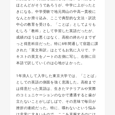
ほとんどがそうであろうが、中学に上がったと
きになる。中学受験で地元岡山の中高一貫校に
なんとか滑り込み、ここで典型的な文法・訳読
中心の教育を受ける。「ことば」としてよりも
むしろ「教科」として学習した英語だったが、
成績のほうは悪くはなく、高校の終わりまでず
っと得意科目だった。特に6年間通して宿題に課
された「英文和訳」はとてもお気に入りで、テ
キストの英文をノートの左側に写し、右側に日
本語で訳していくのは心地がよかった。
1年浪人して入学した東京大学では、「ことば」
としての英語の側面を強く意識した。高校まで
は得意だった英語は、生きたマテリアルや実際
のコミュニケーションのなかで遭遇すると歯が
立たないことがしばしばで、その意味で毎日が
挫折の連続だった。特に、喋れないという悩み
は非常に大きいもので、ここを克服するのには