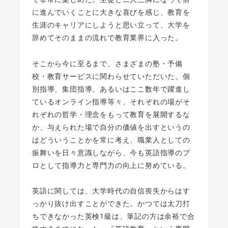
に進んでいくことに大きな喜びを感じ、教育を
生涯のキャリアにしようと思い立って、大学を
辞めてそのままの流れで教育業界に入った。
そこから今に至るまで、さまざまの塾・予備
校・教育サービスに関わらせていただいた。個
別指導、集団指導、あるいはここ数年で躍進し
ているオンライン指導等々、それぞれの場がそ
れぞれの哲学・理念をもって教育を展開するな
か、与えられた場で自分の価値を出すというの
はどういうことかを常に考え、職業人としての
振舞いを日々意識しながら、今も英語指導のプ
ロとして指導力と専門力の向上に努めている。
英語に関しては、大学時代の自信喪失からはす
っかり抜け出すことができた。かつては太刀打
ちできなかった英検1級は、筆記の方は余裕で合