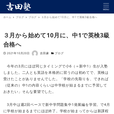
MENU
ホーム
ブログ
ブログ
３月から始めて10月に、中1で英検3級合格へ
３月から始めて10月に、中1で英検3級
合格へ
著者
投稿日
カテゴリー
2021年10月20日
吉田豪
ブログ
今年の3月にほぼ同じタイミングで小6（＝新中1）生が入塾
しました。二人とも英語を本格的に習うのは初めてで、英検は
受けたことがありませんでした。「学校の先取りを、できれば
（従来の）中1の内容くらいは中学校が始まるまでに予習して
おきたい」そんな要望でした。
3月中は週2回ペースで新中学問題集中1発展編を学習。で4月
に学校が始まるまでにほぼ終了。学校が始まってからは新課程