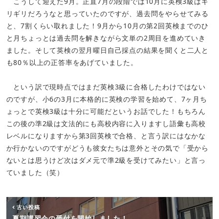
こうして迎えた9月。正直7月の段階では10月に英検3級はギ
リギリだろうなと思っていたのですが、過去問をやらせてみる
と、7割くらい取れました！9月から10月の第2回英検までのひ
と月ちょっとは過去問を解きながら文単の2周目を進めていき
ました。そして英検の翌月曜日自己採点の結果を聞くと二人と
も80％以上の正答率をあげていました。
という訳で現時点ではまだ英検3級に合格したわけではない
のですが、小6の3月に本格的に英検の学習を始めて、7ヶ月ち
ょっとで英検3級は十分に可能だというお話でした！もちろん
この後の準2級は文法的にも高校内容に入りますし語彙も高校
レベルになりますから第3回英検で合格、と言う訳にはなかな
か行かないのですがどうも彼女たちは意外とその気で「受から
ないとは思うけど次はダメ元で準2級を受けてみたい」と言っ
ていました（笑）
古い投稿
夏期講習会の受付を開始しました！