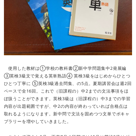
使用した教材は①学校の教科書②新中学問題集中2発展編
③英検3級文で覚える英単熟語④ 英検3級をはじめからひとつ
ひとつ丁寧に ⑤英検3級過去問集、の5点。夏期講習会は週2回
ペースで全16回。これで（旧課程の）中2までの文法事項をほ
ぼ扱うことができます。英検3級は（旧課程の）中3までの学習
内容が出題範囲ですが、中2の内容が終わっていれば合格点は
取れるようになります。新中問で文法を固めつつ文単でボキャ
ブラリーを増やしていきました。