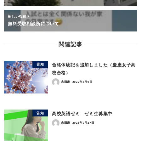
新しい投稿
無料受験相談所について
関連記事
合格体験記を追加しました（慶應女子高
告知
校合格）
吉田豪
2022年5月9日
高校英語ゼミ ゼミ生募集中
告知
吉田豪
2023年9月27日