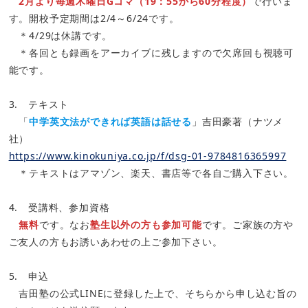
2月より毎週木曜日Gコマ（19：55から60分程度）
で行いま
す。開校予定期間は2/4～6/24です。
＊4/29は休講です。
＊各回とも録画をアーカイブに残しますので欠席回も視聴可
能です。
3. テキスト
「
中学英文法ができれば英語は話せる
」吉田豪著（ナツメ
社）
https://www.kinokuniya.co.jp/f/dsg-01-9784816365997
＊テキストはアマゾン、楽天、書店等で各自ご購入下さい。
4. 受講料、参加資格
無料
です。なお
塾生以外の方も参加可能
です。ご家族の方や
ご友人の方もお誘いあわせの上ご参加下さい。
5. 申込
吉田塾の公式LINEに登録した上で、そちらから申し込む旨の