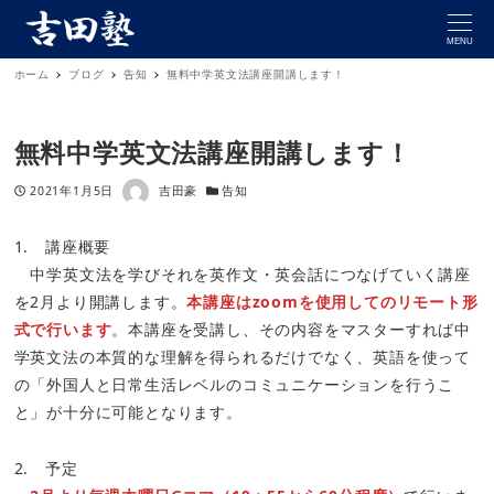
MENU
ホーム
ブログ
告知
無料中学英文法講座開講します！
無料中学英文法講座開講します！
著者
投稿日
カテゴリー
2021年1月5日
吉田豪
告知
1. 講座概要
中学英文法を学びそれを英作文・英会話につなげていく講座
を2月より開講します。
本講座はzoomを使用してのリモート形
式で行います
。本講座を受講し、その内容をマスターすれば中
学英文法の本質的な理解を得られるだけでなく、英語を使って
の「外国人と日常生活レベルのコミュニケーションを行うこ
と」が十分に可能となります。
2. 予定