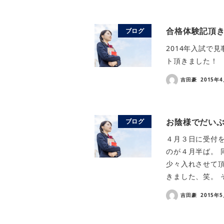
合格体験記頂
ブログ
2014年入試で
ト頂きました！
吉田豪
2015年
お陰様でだい
ブログ
４月３日に受付を
のが４月半ば。 
少々入れさせて頂
きました、笑。 
吉田豪
2015年