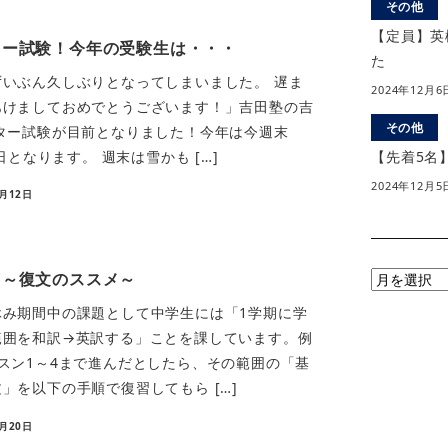
その他
【定員】英
ター試験！今年の受験生は・・・
た
いぶん久しぶりとなってしまいました。 遅ま
2024年12月6
あけましておめでとうございます！」吉田塾の吉
その他
ター試験が目前となりました！今年は今週末
【先着5名
験日となります。 週末は雪かも […]
2024年12月5
1月12日
習～復文のススメ～
月
別
み期間中の課題として中学生には「1学期に学
ア
範囲を和訳→英訳する」ことを課しています。例
ー
スン1～4まで進んだとしたら、その範囲の「基
カ
」を以下の手順で復習してもら […]
イ
8月20日
ブ