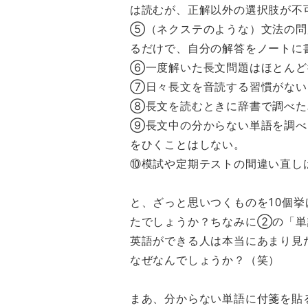
は読むが、正解以外の選択肢が不
⑤（ネクステのような）文法の問
るだけで、自分の解答をノートに
⑥一度解いた長文問題はほとんど
⑦日々長文を音読する習慣がない
⑧長文を読むときに辞書で調べた
⑨長文中の分からない単語を調べ
をひくことはしない。
⑩模試や定期テストの間違い直し
と、ざっと思いつくものを10個
たでしょうか？ちなみに②の「単
英語ができる人は本当にあまり見
なぜなんでしょうか？（笑）
まあ、分からない単語に付箋を貼