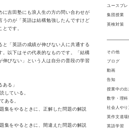
ユースプレ
めに吉田塾にも浪人生の方の問い合わせが
集団授業
言うのが「英語は結構勉強したんですけど
英検対策
ことです。
ると「英語の成績が伸びない人に共通する
その他
す。以下はその代表的なものです。「結構
が伸びない」という人は自分の普段の学習
ブログ
動画
告知
るある」
授業中の出
読している。
数学・理科
てある。
社会人やり
題集をやるときに、正解した問題の解説
英作文道場
題集をやるときに、間違えた問題の解説
英語学習