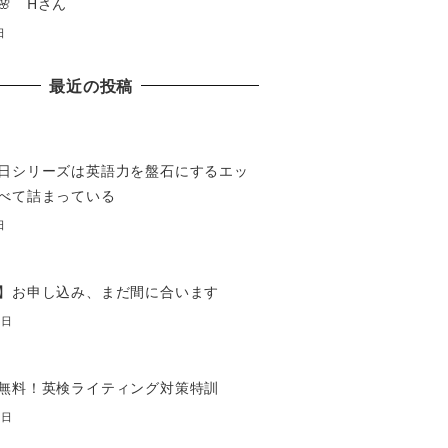
🌸 Hさん
日
最近の投稿
日シリーズは英語力を盤石にするエッ
べて詰まっている
日
】お申し込み、まだ間に合います
7日
無料！英検ライティング対策特訓
7日