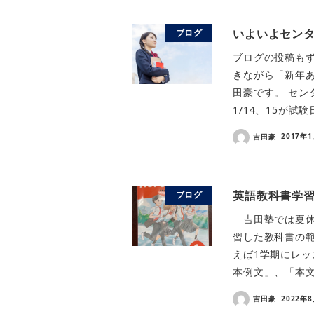
いよいよセン
ブログ
ブログの投稿もず
きながら「新年
田豪です。 セン
1/14、15が試
吉田豪
2017年
英語教科書学
ブログ
吉田塾では夏休
習した教科書の
えば1学期にレッ
本例文」、「本文
吉田豪
2022年