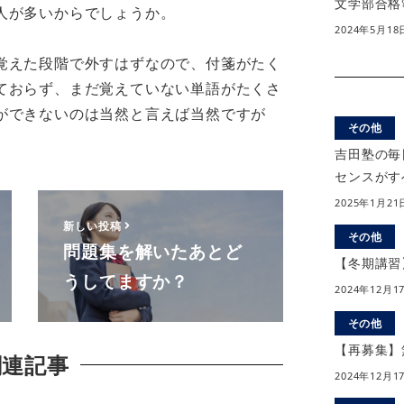
文学部合格
人が多いからでしょうか。
2024年5月18
覚えた段階で外すはずなので、付箋がたく
ておらず、まだ覚えていない単語がたくさ
ができないのは当然と言えば当然ですが
その他
吉田塾の毎
センスがす
2025年1月21
新しい投稿
その他
問題集を解いたあとど
【冬期講習
うしてますか？
2024年12月1
その他
【再募集】
関連記事
2024年12月1