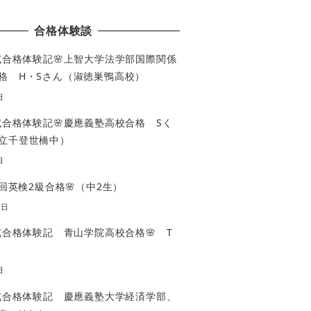
合格体験談
入試合格体験記🌸上智大学法学部国際関係
格 H・Sさん（淑徳巣鴨高校）
日
入試合格体験記🌸慶應義塾高校合格 Sく
立千登世橋中）
日
3回英検2級合格🌸（中2生）
4日
入試合格体験記 青山学院高校合格🌸 T
日
入試合格体験記 慶應義塾大学経済学部、