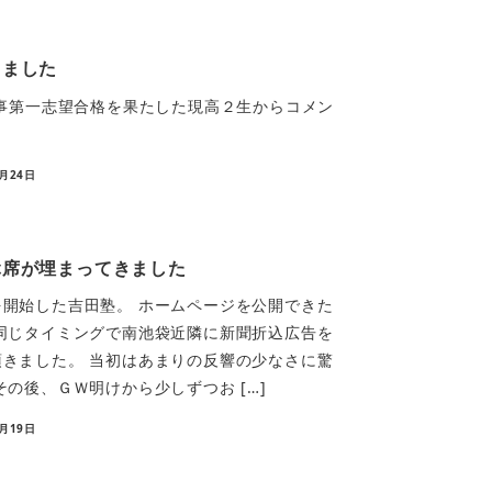
きました
見事第一志望合格を果たした現高２生からコメン
4月24日
ぶ席が埋まってきました
開始した吉田塾。 ホームページを公開できた
同じタイミングで南池袋近隣に新聞折込広告を
きました。 当初はあまりの反響の少なさに驚
その後、ＧＷ明けから少しずつお […]
5月19日