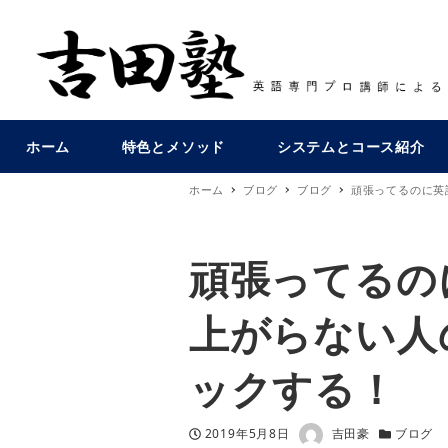
ホーム
特色とメソッド
システムとコース紹介
ホーム
ブログ
ブログ
頑張ってるのに英
頑張ってるの
上がらない人
ックする！
著者
投稿日
カテゴリー
2019年5月8日
吉田豪
ブログ