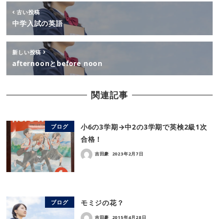
古い投稿
中学入試の英語
新しい投稿
afternoonとbefore noon
関連記事
小6の3学期→中2の3学期で英検2級1次
ブログ
合格！
吉田豪
2023年2月7日
モミジの花？
ブログ
吉田豪
2015年4月28日