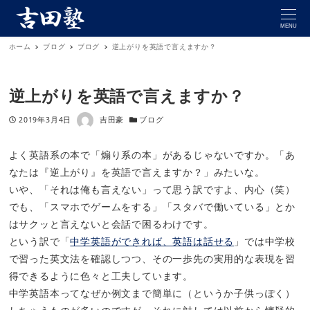
MENU
ホーム
ブログ
ブログ
逆上がりを英語で言えますか？
逆上がりを英語で言えますか？
著者
投稿日
カテゴリー
2019年3月4日
吉田豪
ブログ
よく英語系の本で「煽り系の本」があるじゃないですか。「あ
なたは『逆上がり』を英語で言えますか？」みたいな。
いや、「それは俺も言えない」って思う訳ですよ、内心（笑）
でも、「スマホでゲームをする」「スタバで働いている」とか
はサクッと言えないと会話で困るわけです。
という訳で「
中学英語ができれば、英語は話せる
」では中学校
で習った英文法を確認しつつ、その一歩先の実用的な表現を習
得できるように色々と工夫しています。
中学英語本ってなぜか例文まで簡単に（というか子供っぽく）