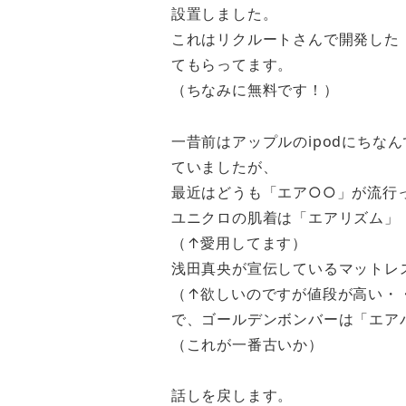
設置しました。
これはリクルートさんで開発した
てもらってます。
（ちなみに無料です！）
一昔前はアップルのipodにちな
ていましたが、
最近はどうも「エア○○」が流行
ユニクロの肌着は「エアリズム」
（↑愛用してます）
浅田真央が宣伝しているマットレ
（↑欲しいのですが値段が高い・
で、ゴールデンボンバーは「エア
（これが一番古いか）
話しを戻します。