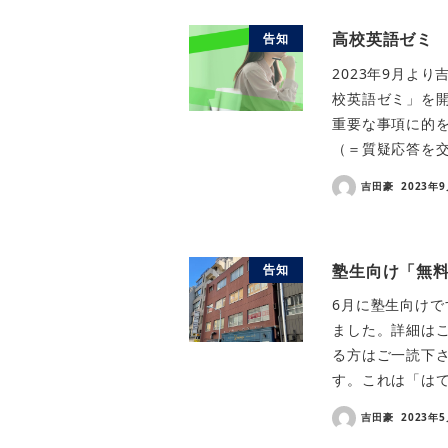
高校英語ゼミ
告知
2023年9月よ
校英語ゼミ」を
重要な事項に的
（＝質疑応答を交
吉田豪
2023年
塾生向け「無
告知
6月に塾生向け
ました。詳細は
る方はご一読下さ
す。これは「はて
吉田豪
2023年