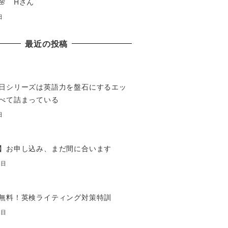
🌸 Hさん
日
最近の投稿
日シリーズは英語力を盤石にするエッ
べて詰まっている
日
】お申し込み、まだ間に合います
7日
無料！英検ライティング対策特訓
7日