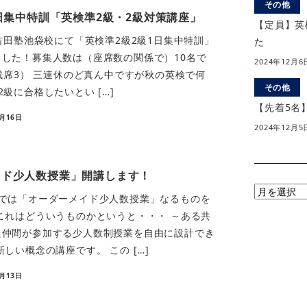
その他
一日集中特訓「英検準2級・2級対策講座」
【定員】英
）吉田塾池袋校にて「英検準2級2級1日集中特訓」
た
した！募集人数は（座席数の関係で）10名で
2024年12月6
在残席3） 三連休のど真ん中ですが秋の英検で何
その他
級に合格したいとい […]
【先着5名
9月16日
2024年12月5
イド少人数授業」開講します！
月
塾では「オーダーメイド少人数授業」なるものを
別
これはどういうものかというと・・・ ～ある共
ア
た仲間が参加する少人数制授業を自由に設計でき
ー
しい概念の講座です。 この […]
カ
イ
5月13日
ブ