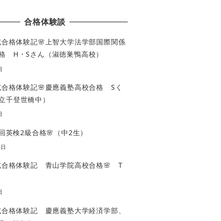
合格体験談
入試合格体験記🌸上智大学法学部国際関係
格 H・Sさん（淑徳巣鴨高校）
日
入試合格体験記🌸慶應義塾高校合格 Sく
立千登世橋中）
日
3回英検2級合格🌸（中2生）
4日
入試合格体験記 青山学院高校合格🌸 T
日
入試合格体験記 慶應義塾大学経済学部、