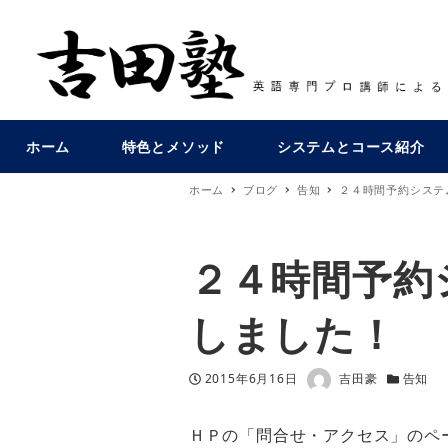
ホーム
特色とメソッド
システムとコース紹介
ホーム
ブログ
告知
２４時間予約システ
２４時間予約
しました！
著者
投稿日
カテゴリ
2015年6月16日
吉田豪
告知
ＨＰの「問合せ・アクセス」のペ