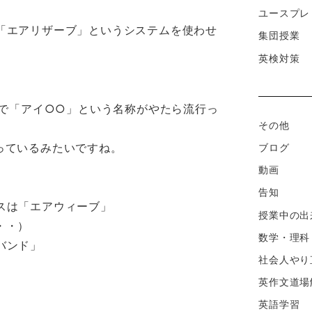
ユースプレ
「エアリザーブ」というシステムを使わせ
集団授業
英検対策
んで「アイ○○」という名称がやたら流行っ
その他
っているみたいですね。
ブログ
動画
告知
スは「エアウィーブ」
授業中の出
・・）
数学・理科
バンド」
社会人やり
英作文道場
英語学習