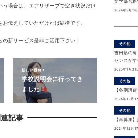
文学部合格
いう場合は、エアリザーブで空き状況だけ
2024年5月18
をお伝えしていただければ結構です。
らの新サービス是非ご活用下さい！
その他
吉田塾の毎
センスがす
2025年1月21
新しい投稿
学校説明会に行ってき
その他
ました！
【冬期講習
2024年12月1
その他
関連記事
【再募集】
2024年12月1