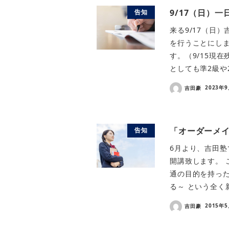
9/17（日）
告知
来る9/17（日
を行うことにしま
す。（9/15現
としても準2級や2
吉田豪
2023年
「オーダーメ
告知
6月より、吉田
開講致します。 
通の目的を持っ
る～ という全く新
吉田豪
2015年