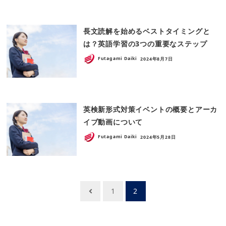
長文読解を始めるベストタイミングと
は？英語学習の3つの重要なステップ
Futagami Daiki
2024年8月7日
英検新形式対策イベントの概要とアーカ
イブ動画について
Futagami Daiki
2024年5月28日
投
1
2
稿
ナ