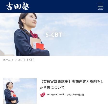
MENU
S-CBT
ホーム
ブログ
S-CBT
【英検W対策講座】実施内容と添削をし
た所感について
Futagami Daiki
2024年10月2日