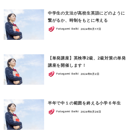
中学生の文法が高校生英語にどのように
繋がるか、時制をもとに考える
Futagami Daiki
2024年9月17日
【単発講座】英検準2級、2級対策の単発
講座を開催します！
Futagami Daiki
2024年9月2日
半年で中１の範囲を終える小学６年生
Futagami Daiki
2024年8月26日