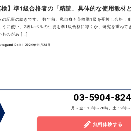
英検】準1級合格者の「精読」具体的な使用教材
らの記事の続きです。 数年前、私自身も英検準1級を受検し合格し
ように使い、2級レベルの生徒を準1級合格に導くか、研究を重ねてき
ものがあ […]
utagami Daiki
2024年11月28日
03-5904-82
月～金：13時～20時、土：9時～
無料体験する