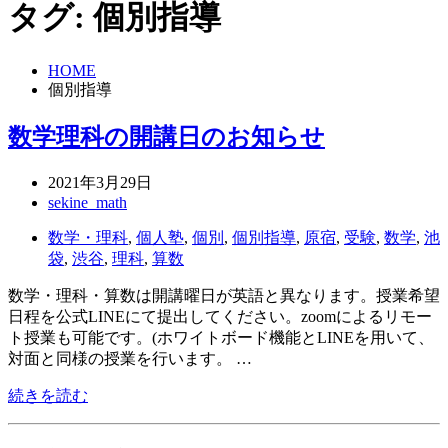
タグ:
個別指導
HOME
個別指導
数学理科の開講日のお知らせ
2021年3月29日
sekine_math
数学・理科
,
個人塾
,
個別
,
個別指導
,
原宿
,
受験
,
数学
,
池
袋
,
渋谷
,
理科
,
算数
数学・理科・算数は開講曜日が英語と異なります。授業希望
日程を公式LINEにて提出してください。zoomによるリモー
ト授業も可能です。(ホワイトボード機能とLINEを用いて、
対面と同様の授業を行います。 …
続きを読む