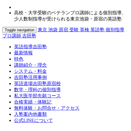
高校・大学受験のベテランプロ講師による個別指導、
少人数制指導が受けられる東京池袋・原宿の英語塾
東京 池袋 原宿 受験 英検 英語塾 個別指導
Toggle navigation
プロ講師 吉田塾
英語指導吉田塾
最新情報
特色
講師紹介・理念
システム・料金
吉田塾活用事例
英語道場吉田塾原宿校
数学・理科の個別指導
私大医学部先願コース
合格実績・体験記
無料体験・お問合せ・アクセス
入塾案内他書類
公式LINEについて