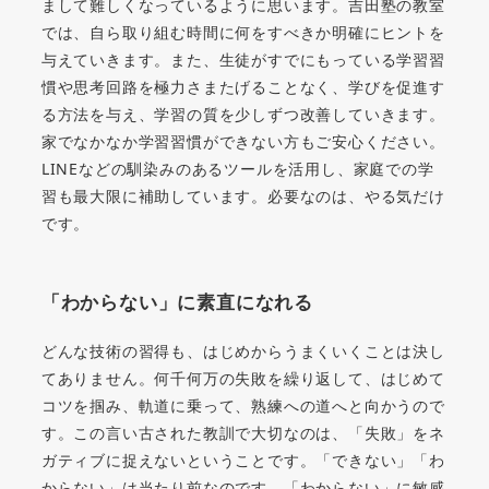
まして難しくなっているように思います。吉田塾の教室
では、自ら取り組む時間に何をすべきか明確にヒントを
与えていきます。また、生徒がすでにもっている学習習
慣や思考回路を極力さまたげることなく、学びを促進す
る方法を与え、学習の質を少しずつ改善していきます。
家でなかなか学習習慣ができない方もご安心ください。
LINEなどの馴染みのあるツールを活用し、家庭での学
習も最大限に補助しています。必要なのは、やる気だけ
です。
「わからない」に素直になれる
どんな技術の習得も、はじめからうまくいくことは決し
てありません。何千何万の失敗を繰り返して、はじめて
コツを掴み、軌道に乗って、熟練への道へと向かうので
す。この言い古された教訓で大切なのは、「失敗」をネ
ガティブに捉えないということです。「できない」「わ
からない」は当たり前なのです。「わからない」に敏感