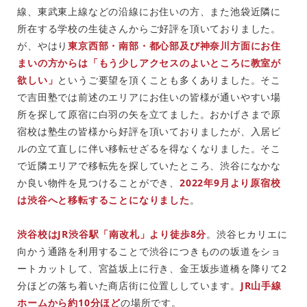
線、東武東上線などの沿線にお住いの方、また池袋近隣に
所在する学校の生徒さんからご好評を頂いておりました。
が、やはり
東京西部・南部・都心部及び神奈川方面にお住
まいの方からは「もう少しアクセスのよいところに教室が
欲しい」
というご要望を頂くことも多くありました。そこ
で吉田塾では前述のエリアにお住いの皆様が通いやすい場
所を探して原宿に白羽の矢を立てました。おかげさまで原
宿校は塾生の皆様から好評を頂いておりましたが、入居ビ
ルの立て直しに伴い移転せざるを得なくなりました。そこ
で近隣エリアで移転先を探していたところ、渋谷になかな
か良い物件を見つけることができ、
2022年9月より原宿校
は渋谷へと移転することになりました
。
渋谷校はJR渋谷駅「南改札」より徒歩8分
。渋谷ヒカリエに
向かう通路を利用することで渋谷につきものの坂道をショ
ートカットして、宮益坂上に行き、金王坂歩道橋を降りて2
分ほどの落ち着いた商店街に位置ししています。
JR山手線
ホームから約10分ほど
の場所です。