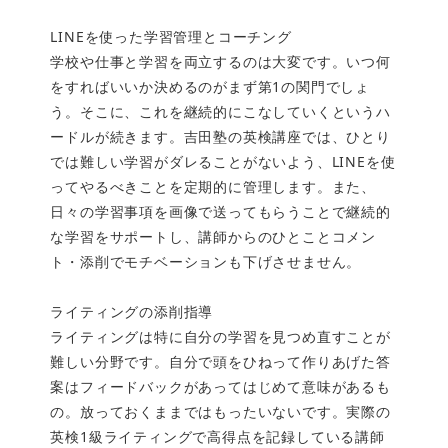
LINEを使った学習管理とコーチング
学校や仕事と学習を両立するのは大変です。いつ何
をすればいいか決めるのがまず第1の関門でしょ
う。そこに、これを継続的にこなしていくというハ
ードルが続きます。吉田塾の英検講座では、ひとり
では難しい学習がダレることがないよう、LINEを使
ってやるべきことを定期的に管理します。また、
日々の学習事項を画像で送ってもらうことで継続的
な学習をサポートし、講師からのひとことコメン
ト・添削でモチベーションも下げさせません。
ライティングの添削指導
ライティングは特に自分の学習を見つめ直すことが
難しい分野です。自分で頭をひねって作りあげた答
案はフィードバックがあってはじめて意味があるも
の。放っておくままではもったいないです。実際の
英検1級ライティングで高得点を記録している講師