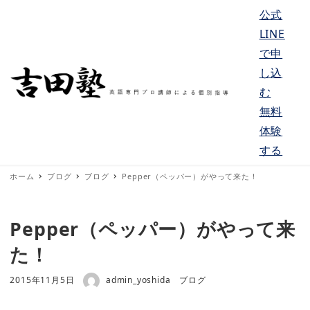
公式
LINE
で申
し込
む
MENU
無料
体験
する
ホーム
ブログ
ブログ
Pepper（ペッパー）がやって来た！
Pepper（ペッパー）がやって来
た！
著者
投稿日
カテゴリー
2015年11月5日
admin_yoshida
ブログ