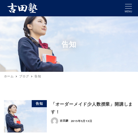
MENU
告知
ホーム
ブログ
告知
「オーダーメイド少人数授業」開講しま
告知
す！
吉田豪
2015年5月13日