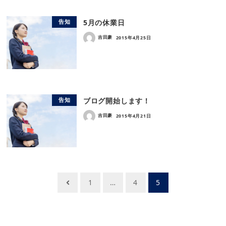
5月の休業日
告知
吉田豪
2015年4月25日
ブログ開始します！
告知
吉田豪
2015年4月21日
投
1
…
4
5
稿
ナ
ビ