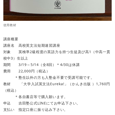
使用教材
講座概要
講座名 高校英文法短期速習講座
対象 英検準2級程度の英語力を持つ生徒及び高1（中高一貫
校中3）生以上
期間 3/19～5/14（全8回）＊4/30は休講
費用 22,000円（税込）
＊塾生以外の方も入塾金不要で受講可能です。
教材 「大学入試英文法Eureka!」（かんき出版 ）1,760円
（税込）
＊各自書店等で購入願います。
申込 吉田塾公式LINEにてお申込下さい。
支払い 指定口座に振り込み下さい。