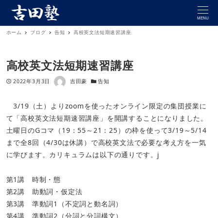
MENU
ホーム
ブログ
告知
高校英文法短期速習講座
高校英文法短期速習講座
著者
投稿日
カテゴリー
2022年3月3日
吉田豪
告知
3/19（土）よりzoomを使ったオンライン限定の集団授業に
て「高校英文法短期速習講座」を開講することになりました。
土曜日のGコマ（19：55～21：25）の枠を使って3/19～5/14
まで全8回（4/30は休講）で高校英文法で必要な考え方を一気
に学びます。カリキュラムは以下の通りです。j
第1講 時制・態
第2講 助動詞・仮定法
第3講 準動詞1（不定詞と動名詞）
第4講 準動詞2（分詞と分詞構文）