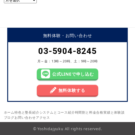
別
ア
ー
カ
イ
無料体験・
お問い合わせ
ブ
03-5904-8245
月～金：13時～20時、土：9時～20時
公式LINEで申し込む
無料体験する
ホーム
特色と塾長紹介
システムとコース紹介
時間割と料金
合格実績と体験談
ブログ
お問い合わせ
アクセス
© Yoshidajyuku All rights reserved.