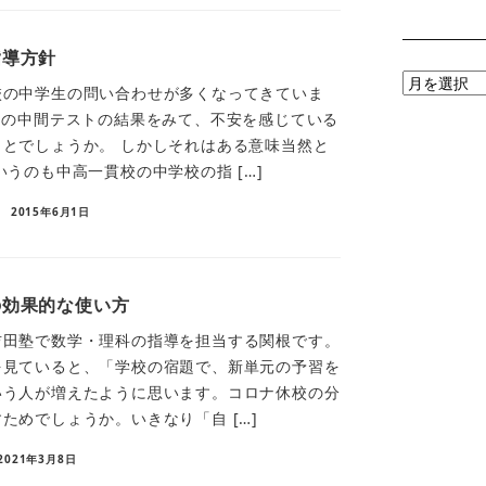
指導方針
月
校の中学生の問い合わせが多くなってきていま
別
月の中間テストの結果をみて、不安を感じている
ア
とでしょうか。 しかしそれはある意味当然と
ー
いうのも中高一貫校の中学校の指 […]
カ
イ
2015年6月1日
ブ
の効果的な使い方
吉田塾で数学・理科の指導を担当する関根です。
を見ていると、「学校の宿題で、新単元の予習を
いう人が増えたように思います。コロナ休校の分
ためでしょうか。いきなり「自 […]
2021年3月8日