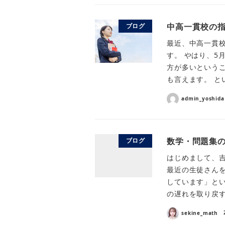
中高一貫校の
ブログ
最近、中高一貫
す。 やはり、5
方が多いというこ
も言えます。 と
admin_yoshida
数学・問題集
ブログ
はじめまして、
最近の生徒さん
しています」と
の遅れを取り戻す
sekine_math