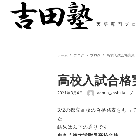
ホーム
特色と塾長紹介
システムと
ホーム
ブログ
ブログ
高校入試合格実績
高校入試合格
著者
投稿日
カ
2021年3月4日
admin_yoshida
ブ
3/2の都立高校の合格発表をもっ
た。
結果は以下の通りです。
東京芸術大学附属高校合格