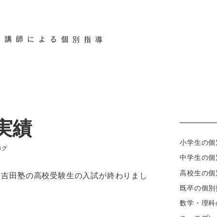
コース紹介
時間割と料金
ブログ
合格
実績
小学生の個
テゴリー
ログ
中学生の個
高校生の個
て吉田塾の高校受験生の入試が終わりまし
既卒の個別
数学・理科