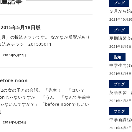
関連記事
ブログ
３月から始
2021年10月2
015年5月18日版
ブログ
8日（月）の折込チラシです。 なかなか反響があり
夏期講習会
込みチラシ 201505011
2021年6月9日
2015年5月27日
告知
中学生向け
2021年5月6日
efore noon
ブログ
2の女の子との会話。 「先生！」 「はい？」
英語学習 
noonじゃないですか」 「うん」 「なんで午前中
2021年4月8日
nじゃないんですか？」 「before noonでもいい
]
ブログ
中学新課程
2019年4月24日
2021年4月3日