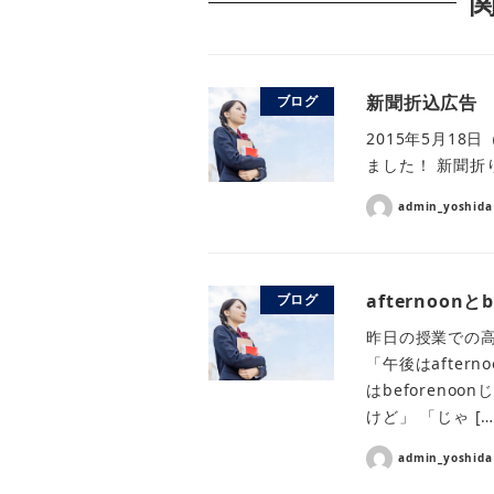
新聞折込広告 2
ブログ
2015年5月1
ました！ 新聞折り
admin_yoshida
afternoonとb
ブログ
昨日の授業での高
「午後はafter
はbeforenoo
けど」 「じゃ […
admin_yoshida