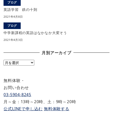
ブログ
英語学習 鉄の十則
2021年4月8日
ブログ
中学新課程の英語はなかなか大変そう
2021年4月3日
月別アーカイブ
月
別
ア
無料体験・
ー
カ
お問い合わせ
イ
03-5904-8245
ブ
月～金：13時～20時、土：9時～20時
公式LINEで申し込む
無料体験する