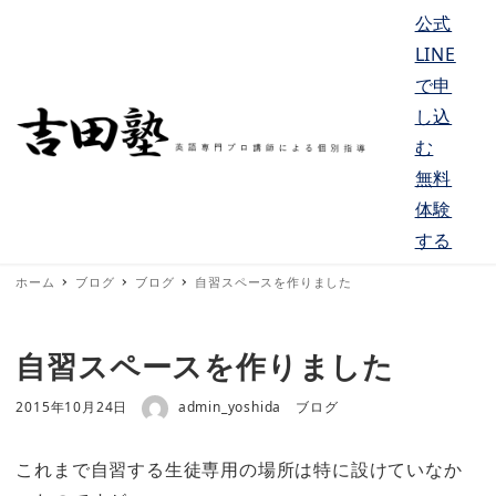
公式
LINE
で申
し込
む
MENU
無料
体験
する
ホーム
ブログ
ブログ
自習スペースを作りました
自習スペースを作りました
著者
投稿日
カテゴリー
2015年10月24日
admin_yoshida
ブログ
これまで自習する生徒専用の場所は特に設けていなか