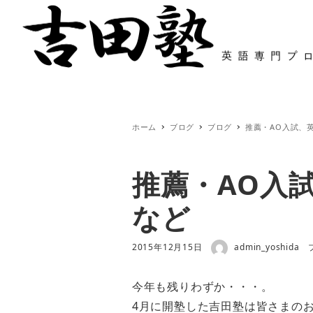
ホーム
特色と塾長紹介
システムと
ホーム
ブログ
ブログ
推薦・AO入試、英
推薦・AO入試
など
著者
投稿日
2015年12月15日
admin_yoshida
今年も残りわずか・・・。
4月に開塾した吉田塾は皆さまの