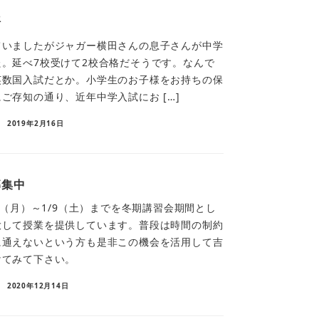
語
ていましたがジャガー横田さんの息子さんが中学
。延べ7校受けて2校合格だそうです。なんで
英数国入試だとか。小学生のお子様をお持ちの保
ご存知の通り、近年中学入試にお […]
2019年2月16日
募集中
14（月）～1/9（土）までを冬期講習会期間とし
大して授業を提供しています。普段は時間の制約
に通えないという方も是非この機会を活用して吉
けてみて下さい。
2020年12月14日