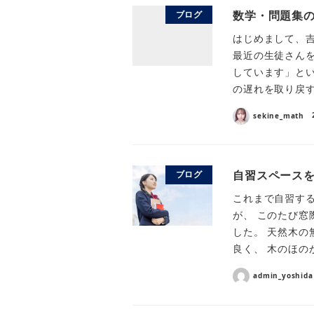
数学・問題集
ブログ
はじめまして、
最近の生徒さん
しています」と
の遅れを取り戻す
sekine_math
自習スペース
ブログ
これまで自習す
が、 このたび窓
した。 天然木の
良く、 木のほの
admin_yoshida