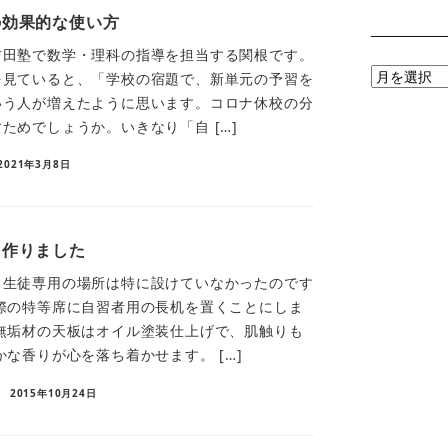
の効果的な使い方
吉田塾で数学・理科の指導を担当する関根です。
月
を見ていると、「学校の宿題で、新単元の予習を
別
いう人が増えたように思います。コロナ休校の分
ア
ためでしょうか。いきなり「自 […]
ー
2021年3月8日
カ
イ
ブ
を作りました
る生徒専用の場所は特に設けていなかったのです
際の特等席に自習者用の長机を置くことにしま
無垢材の天板はオイル塗装仕上げで、肌触りも
かな香りが心を落ち着かせます。 […]
2015年10月24日