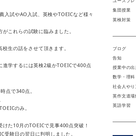
ユースプレ
集団授業
薦入試やAO入試、英検やTOEICなど様々
英検対策
方がこれらの試験に臨みました。
だ高校生の話をさせて頂きます。
ブログ
。
告知
学するには英検2級かTOEICで400点
授業中の出
数学・理科
社会人やり
の時点で340点。
英作文道場
。
英語学習
OEICのみ。
た10月のTOEICで見事400点突破！
EIC受験日の翌日に判明しました。