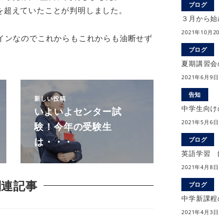
ブログ
0点を超えていたことが判明しました。
３月から始
2021年10月2
インなのでこれからもこれからも油断せず
ブログ
夏期講習会
2021年6月9日
告知
新しい投稿
中学生向け
いよいよセンター試
2021年5月6日
験！今年の受験生
は・・・
ブログ
英語学習 
2021年4月8日
関連記事
ブログ
中学新課程
2021年4月3日