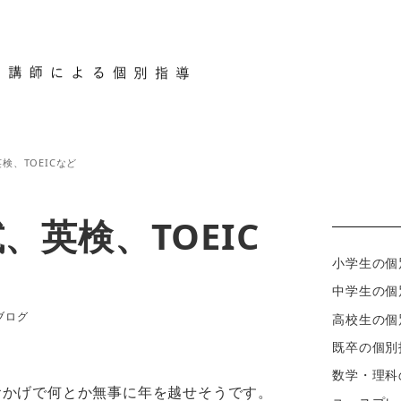
コース紹介
時間割と料金
ブログ
合格
検、TOEICなど
、英検、TOEIC
小学生の個
中学生の個
カテゴリー
ブログ
高校生の個
既卒の個別
数学・理科
おかげで何とか無事に年を越せそうです。