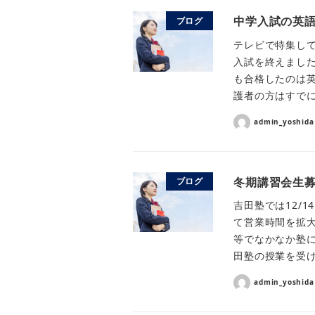
中学入試の英
ブログ
テレビで特集し
入試を終えました
も合格したのは
護者の方はすでに
admin_yoshida
冬期講習会生
ブログ
吉田塾では12/
て営業時間を拡
等でなかなか塾
田塾の授業を受
admin_yoshida