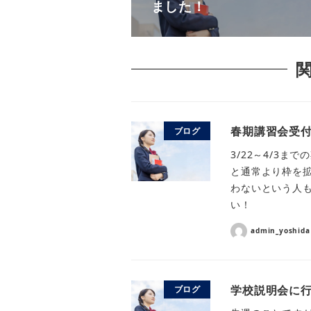
ました！
春期講習会受
ブログ
3/22～4/3ま
と通常より枠を
わないという人
い！
admin_yoshida
学校説明会に
ブログ