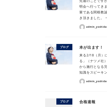
先週のことです
明会へ行ってきま
輩である関根教諭
き頂きました。 
admin_yoshida
本が出ます！
ブログ
来る2/18（月
る」（ナツメ社
から施行となる
知識をスピーキン
admin_yoshida
合格速報
ブログ