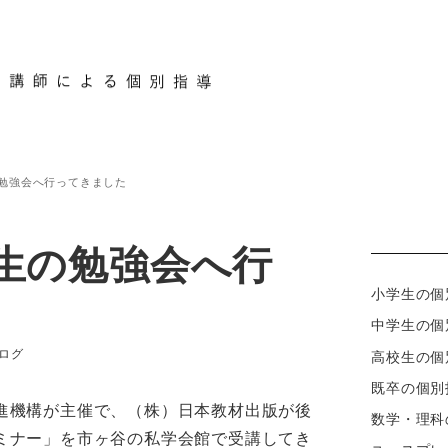
コース紹介
時間割と料金
ブログ
合格
勉強会へ行ってきました
生の勉強会へ行
小学生の個
中学生の個
テゴリー
ログ
高校生の個
既卒の個別
進機構が主催で、（株）日本教材出版が後
数学・理科
ミナー」を市ヶ谷の私学会館で受講してき