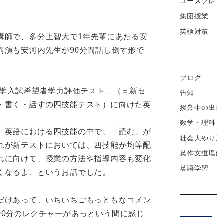
ユースプレ
集団授業
英検対策
講師で、多分上智大で1年先輩にあたる安
講演も安河内先生が90分間話し倒す形で
ブログ
大学入試希望者学力評価テスト」（＝新セ
告知
・書く・話すの四技能テスト）に向けた英
授業中の出
数学・理科
、英語における四技能の中で、「読む」が
社会人やり
れが新テストにおいては、四技能が均等配
英作文道場
れに向けて、授業の方法や指導内容も変化
英語学習
くなるよ、というお話でした。
だけあって、いちいちごもっともなコメン
90分のレクチャーがあっという間に感じ