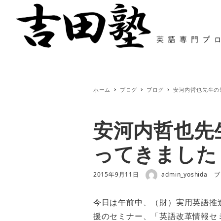
ホーム
特色と塾長紹介
システムと
ホーム
ブログ
ブログ
安河内哲也先生の
安河内哲也先
ってきました
著者
投稿日
カ
2015年9月11日
admin_yoshida
ブ
今日は午前中、（財）実用英語推
援のセミナー、「英語改革情報セ