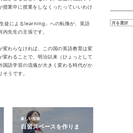
が授業中に授業をしなくったっていいわけ
月
ら生徒によるlearning」への転換が、英語
別
河内先生の主張です。
ア
ー
が変わらなければ、この国の英語教育は変
カ
が変わることで、明治以来（ひょっとして
イ
外国語学習の流儀が大きく変わる時代がか
ブ
りそうです。
新しい投稿
自習スペースを作りま