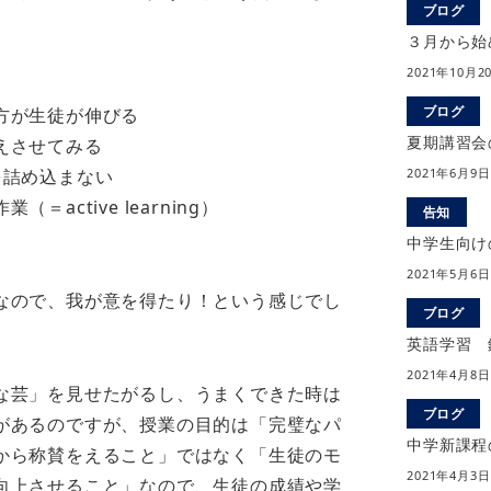
ブログ
３月から始
2021年10月2
ブログ
方が生徒が伸びる
夏期講習会
えさせてみる
2021年6月9日
を詰め込まない
active learning）
告知
中学生向け
2021年5月6日
なので、我が意を得たり！という感じでし
ブログ
英語学習 
2021年4月8日
な芸」を見せたがるし、うまくできた時は
ブログ
があるのですが、授業の目的は「完璧なパ
中学新課程
から称賛をえること」ではなく「生徒のモ
2021年4月3日
向上させること」なので、生徒の成績や学