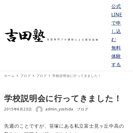
公式
LINE
で申
し込
む
MENU
無料
体験
する
ホーム
ブログ
ブログ
学校説明会に行ってきました！
学校説明会に行ってきました！
著者
投稿日
カテゴリー
2015年6月23日
admin_yoshida
ブログ
先週のことですが、笹塚にある私立富士見ヶ丘中高の