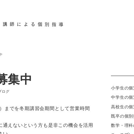
コース紹介
時間割と料金
ブログ
合格
中
募集中
小学生の個
カテゴリー
ブログ
中学生の個
高校生の個
（土）までを冬期講習会期間として営業時間
既卒の個別
。
に通えないという方も是非この機会を活用
数学・理科
さい。