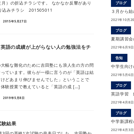
8日（月）の折込チラシです。 なかなか反響があり
ブログ
込みチラシ 201505011
３月から始
2021年10月2
2015年5月27日
ブログ
夏期講習会
に英語の成績が上がらない人の勉強法をチ
2021年6月9日
告知
の大幅な難化のために吉田塾にも浪人生の方の問
中学生向け
なっています。彼らが一様に言うのが「英語は結
2021年5月6日
すけどあまり伸びませんでした」ということで
ブログ
体験授業で教えていると「英語の成 […]
英語学習 
2019年5月8日
2021年4月8日
ブログ
中学新課程
試験結果
2021年4月3日
度第3回の英検1次試験の発表日でした。吉田塾か