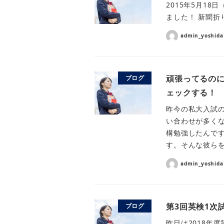
2015年5月1
ました！ 新聞折り
admin_yoshida
頑張ってるの
ブログ
ェックする！
昨今の私大入試
い合わせが多く
構勉強したんで
す。そんな彼らを
admin_yoshida
第3回英検1次
ブログ
昨日は2018年