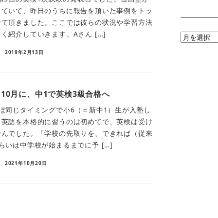
していて、昨日のうちに報告を頂いた事例をトッ
せて頂きました。ここでは彼らの状況や学習方法
く紹介していきます。Aさん […]
月
別
2019年2月13日
ア
ー
カ
10月に、中1で英検3級合格へ
イ
ブ
ぼ同じタイミングで小6（＝新中1）生が入塾し
も英語を本格的に習うのは初めてで、英検は受け
せんでした。「学校の先取りを、できれば（従来
らいは中学校が始まるまでに予 […]
2021年10月20日