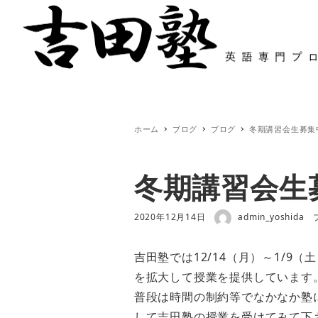
ホーム
特色と塾長紹介
システムと
ホーム
ブログ
ブログ
冬期講習会生募集
冬期講習会生
著者
投稿日
2020年12月14日
admin_yoshida
吉田塾では12/14（月）～1/9
を拡大して授業を提供しています
普段は時間の制約等でなかなか塾
して吉田塾の授業を受けてみて下