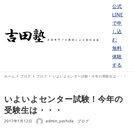
公式
LINE
で申
し込
む
MENU
無料
体験
する
ホーム
ブログ
ブログ
いよいよセンター試験！今年の受験生は・・・
いよいよセンター試験！今年の
受験生は・・・
著者
投稿日
カテゴリー
2017年1月12日
admin_yoshida
ブログ