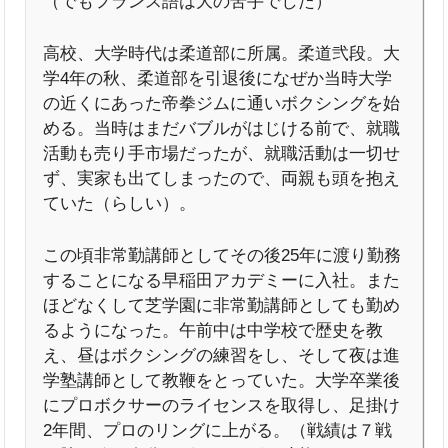
（でもフランス語は大の苦手でした）
高校、大学時代は柔道部に所属。柔道弐段。大
学4年の秋、柔道部を引退後になぜか当時大学
の近くにあった帝拳ジムに通いボクシングを始
める。当時はまだバブルがはじける前で、就職
活動も売り手市場だったが、就職活動は一切せ
ず、実家も出てしまったので、両親も頭を抱え
ていた（らしい）。
この頃非常勤講師としてその後25年に渡り勤務
することになる早稲田アカデミーに入社。また
ほどなくして芝学園に非常勤講師としても勤め
るようになった。午前中は中学校で歴史を教
え、昼はボクシングの練習をし、そして夜は進
学塾講師として教鞭をとっていた。大学卒業後
にプロボクサーのライセンスを取得し、足掛け
2年間、プロのリングに上がる。（戦績は７戦