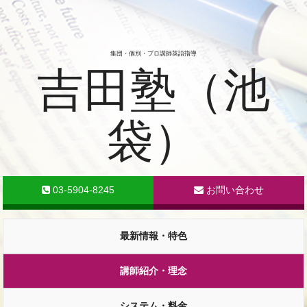
集団・個別・プロ講師英語指導
吉田塾（池
袋）
03-5904-8245
お問い合わせ
最新情報・特色
講師紹介・理念
システム・料金