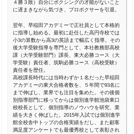
４勝３敗）自分にボクシングの才能がないこと
に遅まきながら気づき、プロボクサーを引退。
翌年、早稲田アカデミーで正社員として本格的
に指導し始める。最初に赴任した高円寺校では
小3の算数から高3の英語まで幅広く指導。その
後大学受験指導を専門として、本社教務部高校
課（大学受験部門）課長、東大必勝コース（大
学受験）責任者、筑駒必勝コース（高校受験）
責任者を歴任。
高校課長時代には当時わずか１名だった早稲田
アカデミーの東大合格者数を、５年間で93名に
まで伸ばし、業界でも注目を集めた。その後個
別指導部門に移ってからは個別進学館池袋東口
校校長として、個別指導のノウハウを研究、業
績を大きく伸ばした。2015年入試では個別進学
館全校舎中トップの合格実績をだし、また顧客
満足度アンケートでも最優秀校として表彰され