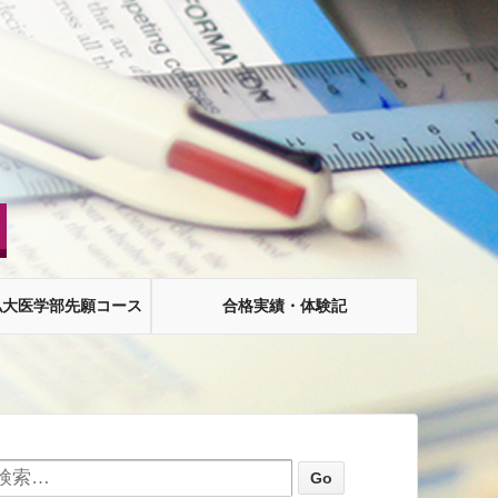
）
私大医学部先願コース
合格実績・体験記
索: