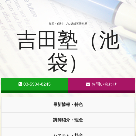
集団・個別・プロ講師英語指導
吉田塾（池
袋）
03-5904-8245
お問い合わせ
最新情報・特色
講師紹介・理念
システム・料金