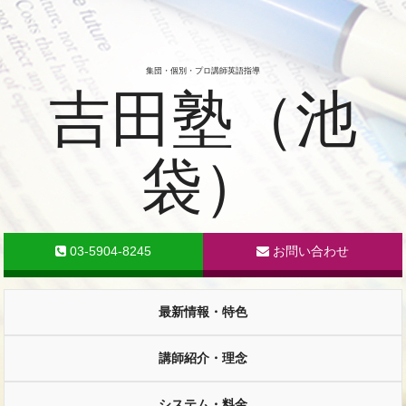
集団・個別・プロ講師英語指導
吉田塾（池
袋）
03-5904-8245
お問い合わせ
最新情報・特色
講師紹介・理念
システム・料金