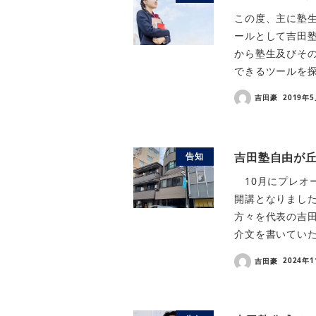
この度、主に塾
ールとして吉田塾
から塾生及びそ
できるツールを探
吉田豪
2019年
吉田塾自由が
告知
10月にプレオ
開講となりまし
方々を代表の吉
介文を書いていた
吉田豪
2024年