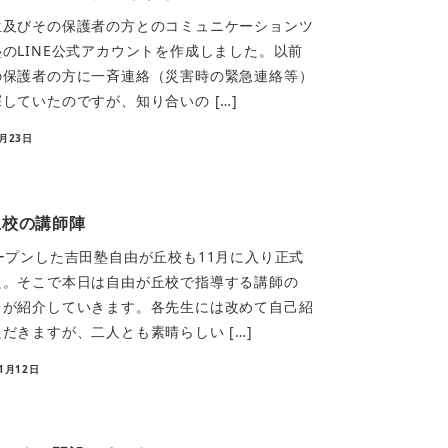
生及びその保護者の方とのコミュニケーションツ
のLINE公式アカウントを作成しました。以前
の保護者の方に一斉連絡（災害時の緊急連絡等）
していたのですが、知り合いの […]
5月23日
丘校の講師陣
ープンした吉田塾自由が丘校も11月に入り正式
た。そこで本日は自由が丘校で指導する講師の
田が紹介していきます。各先生には改めて自己紹
だきますが、二人とも素晴らしい […]
11月12日