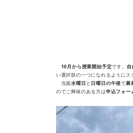
10月から授業開始予定
です。
自
い選択肢の一つになれるようにス
当面
水曜日
と
日曜日の午後
で
募
のでご興味のある方は
申込フォー