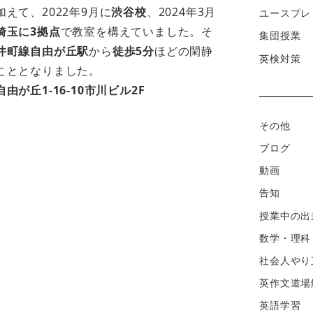
加えて、2022年9月に
渋谷校
、2024年3月
ユースプレ
埼玉に3拠点
で教室を構えていました。そ
集団授業
井町線自由が丘駅
から
徒歩5分
ほどの閑静
英検対策
こととなりました。
が丘1-16-10市川ビル2F
その他
ブログ
動画
告知
授業中の出
数学・理科
社会人やり
英作文道場
英語学習