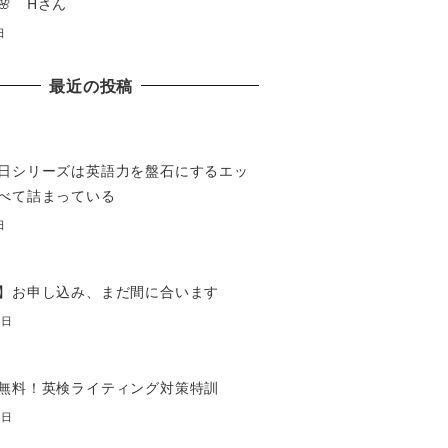
🌸 Hさん
日
最近の投稿
日シリーズは英語力を盤石にするエッ
べて詰まっている
日
】お申し込み、まだ間に合います
7日
無料！英検ライティング対策特訓
7日