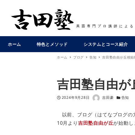
ホーム
特色とメソッド
システムとコース紹介
ホーム
ブログ
告知
吉田塾自由が丘校始
吉田塾自由が
著者
投稿日
カテゴリ
2024年9月28日
吉田豪
告知
以前、ブログ（はてなブログの
10月より
吉田塾自由が丘
が始動し