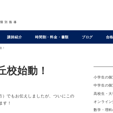
講師紹介
時間割・料金・書類
ブログ
合
動！
丘校始動！
小学生の個
ー
中学生の個
高校生・大
方）でもお伝えしましたが、ついにこの
オンライン
ます！
数学・理科