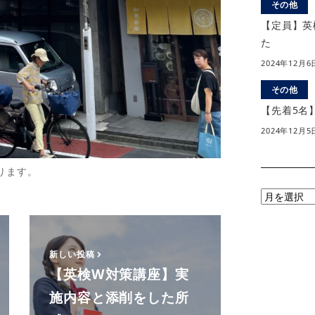
その他
【定員】英
た
2024年12月6
その他
【先着5名
2024年12月5
ります。
月
別
ア
ー
新しい投稿
カ
【英検W対策講座】実
イ
施内容と添削をした所
ブ