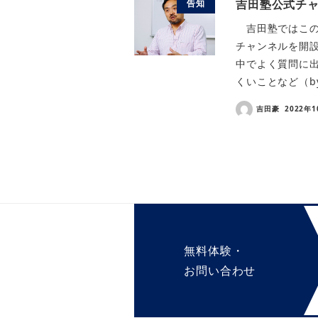
吉田塾公式チ
告知
吉田塾ではこの度
チャンネルを開
中でよく質問に
くいことなど（by と
吉田豪
2022年
無料体験・
お問い合わせ