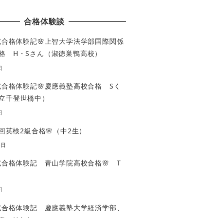
合格体験談
入試合格体験記🌸上智大学法学部国際関係
格 H・Sさん（淑徳巣鴨高校）
日
入試合格体験記🌸慶應義塾高校合格 Sく
立千登世橋中）
日
3回英検2級合格🌸（中2生）
4日
入試合格体験記 青山学院高校合格🌸 T
日
入試合格体験記 慶應義塾大学経済学部、