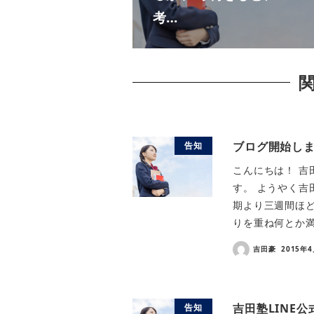
考…
ブログ開始し
告知
こんにちは！ 吉
す。 ようやく吉
期より三週間ほど
りを重ね何とか満
吉田豪
2015年
吉田塾LINE
告知