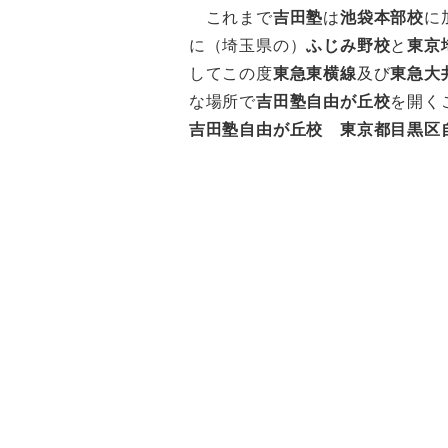
これまで
吉田塾
は
池袋本部校
に
に（埼玉県の）
ふじみ野校
と
東京
してこの度
東急東横線
及び
東急大
な場所で
吉田塾自由が丘校
を開く
吉田塾自由が丘校 東京都目黒区自由