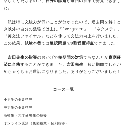
話してくださるので、
自分の課題
が毎回の授業で発見できまし
た。
私は特に
文法力
が低いことが分かったので、過去問を解くと
き以外の自分の勉強では主に『Evergreen』、『ネクステ』、
『英文法ファイナル』などを使って文法力向上を行いました。
この結果、
試験本番
では
選択問題
で
8割程度得点
できました！
吉田先生の指導
のおかげで
短期間の対策
でもなんとか
慶應経
済に合格
することができました。
吉田先生
、短い期間でしたが
めちゃくちゃお世話になりました。ありがとうございました！
コース一覧
小学生の個別指導
中学生の個別指導
高校生・大学受験生の指導
オンライン受講（集団授業・個別指導）