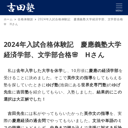
MENU
ホーム
合格体験談
2024年入試合格体験記 慶應義塾大学経済学部、文学部合格
🌸 Hさん
2024年入試合格体験記 慶應義塾大学
経済学部、文学部合格🌸 Hさん
私は
去年入学した大学を休学
し、10月頃に
慶應の経済学部
を
受けることに決めました。そこで
英作文の指導
をしてもらえる
塾を探していたときに
ゆげ塾
(池袋にある
世界史専門塾
)の
ゆげ
先生
に
吉田塾
を紹介してもらい、入塾しました。
結果的にこの
選択は大正解でした！
吉田先生
には私がやってもらいたかった
英作文の指導
を、実
際の
慶應経済の過去問
でやってもらいました。
文法や単語のミ
スの指摘
にとどまらず、
中身まで踏み込ん
で
主張に対する反論