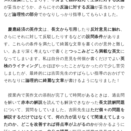
が妥当かどうか、さらにその
反論に対する反論
が妥当かどうか
など
論理性の部分
でかなりしっかり指導してもらいました。
慶應経済の英作文
は、
長文から引用
したり
反対意見に触れ
、
さらにそれに対して反駁したりするなどの
設問条件
がありま
す。これらの条件を満たして綺麗な文章を書くのが意外と難し
い。あまり深く考えないで書くと
つっこみどころ満載な英文
に
なってしまいます。私は自分の意見を何個か書くだけでよい
英
検のライティング
しかほぼやったことがなかったので少し苦労
しましたが、最終的には吉田先生のすばらしい指導のおかげで
それなりに
論理的に綺麗な文章
が書けるようになりました！
授業内で英作文の添削が完了して時間があるときは、過去問
を解いて
赤本の解説
を読んでも解決できなかった
長文読解問題
について、質問をしていました。吉田先生は
ただ個々の問題を
解説するだけではなくて、何の力が足りなくて間違えてしまっ
たのか、どこを改善すれば得点率が上がるのか
が分かるように