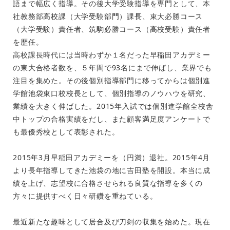
語まで幅広く指導。その後大学受験指導を専門として、本
社教務部高校課（大学受験部門）課長、東大必勝コース
（大学受験）責任者、筑駒必勝コース（高校受験）責任者
を歴任。
高校課長時代には当時わずか１名だった早稲田アカデミー
の東大合格者数を、５年間で93名にまで伸ばし、業界でも
注目を集めた。その後個別指導部門に移ってからは個別進
学館池袋東口校校長として、個別指導のノウハウを研究、
業績を大きく伸ばした。2015年入試では個別進学館全校舎
中トップの合格実績をだし、また顧客満足度アンケートで
も最優秀校として表彰された。
2015年3月早稲田アカデミーを（円満）退社。2015年4月
より長年指導してきた池袋の地に吉田塾を開設。本当に成
績を上げ、志望校に合格させられる良質な指導を多くの
方々に提供すべく日々研鑽を重ねている。
最近新たな趣味として居合及び刀剣の収集を始めた。現在