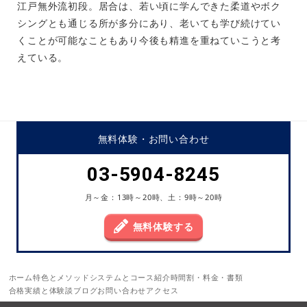
江戸無外流初段。居合は、若い頃に学んできた柔道やボク
シングとも通じる所が多分にあり、老いても学び続けてい
くことが可能なこともあり今後も精進を重ねていこうと考
えている。
無料体験・
お問い合わせ
03-5904-8245
月～金：13時～20時、土：9時～20時
無料体験する
ホーム
特色とメソッド
システムとコース紹介
時間割・料金・書類
合格実績と体験談
ブログ
お問い合わせ
アクセス