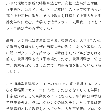
ルドな環境で多感な時期を過ごす。高校は当時第五学区
（中央区、台東区、荒川区、足立区）のトップ校であった
都立上野高校に進学。その後教員を目指して上智大学文学
部史学科に進む。大学では近代フランス史専攻。（でもフ
ランス語は大の苦手でした）
高校、大学時代は柔道部に所属。柔道弐段。大学4年の秋、
柔道部を引退後になぜか当時大学の近くにあった帝拳ジム
に通いボクシングを始める。当時はまだバブルがはじける
前で、就職活動も売り手市場だったが、就職活動は一切せ
ず、実家も出てしまったので、両親も頭を抱えていた（ら
しい）。
この頃非常勤講師としてその後25年に渡り勤務することに
なる早稲田アカデミーに入社。またほどなくして芝学園に
非常勤講師としても勤めるようになった。午前中は中学校
で歴史を教え、昼はボクシングの練習をし、そして夜は進
学塾講師として教鞭をとっていた。大学卒業後にプロボク