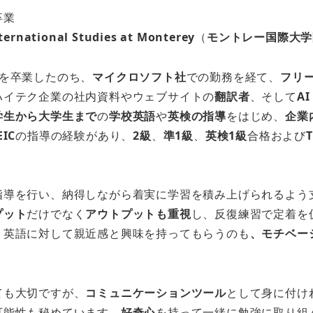
卒業
nternational Studies at Monterey
（
モントレー国際大学
を卒業したのち、
マイクロソフト社
での勤務を経て、
フリ
ハイテク企業の社内資料やウェブサイトの
翻訳者
、そして
A
学生から大学生まで
の
学校英語
や
英検の指導
をはじめ、
企業
EIC
の指導の経験があり、
2級
、
準1級
、
英検1級
合格および
指導を行い、納得しながら着実に学習を積み上げられるよう
プット
だけでなく
アウトプットも重視
し、反復練習で定着を
、英語に対して親近感と興味を持ってもらうのも
、モチベー
ても大切ですが、
コミュニケーションツール
として身に付け
可能性も秘めています。
好奇心
を持って一緒に勉強に取り組