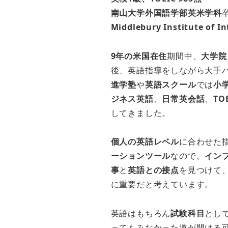
南山大学外国語学部英米学科
Middlebury Institute of I
9年の米国在住
期間中、
大学院
後、英語指導をしながら大手
進学塾
や
英語スクール
では
小
ジネス英語
、
日常英会話
、
TO
してきました。
個人の英語レベル
に合わせた
ーションツール
なので、
イン
事
と
英語との接点
を見つけて
に重要だと考えています。
英語はもちろん
試験科目
とし
ってもみなかった道が開ける