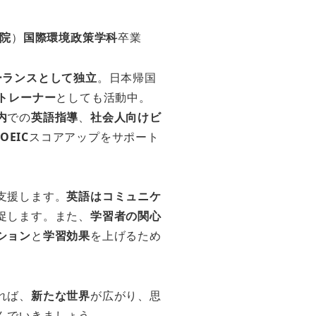
院
）
国際環境政策学科
卒業
ーランスとして独立
。日本帰国
Iトレーナー
としても活動中。
内
での
英語指導
、
社会人向けビ
TOEIC
スコアアップをサポート
支援します。
英語はコミュニケ
促します。また、
学習者の関心
ション
と
学習効果
を上げるため
れば、
新たな世界
が広がり、思
んでいきましょう。