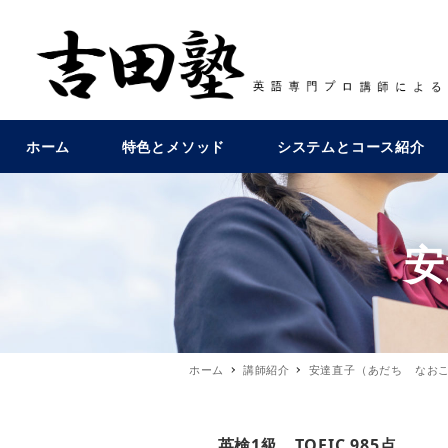
ホーム
特色とメソッド
システムとコース紹介
安
ホーム
講師紹介
安達直子（あだち なお
英検1級、TOEIC 985点