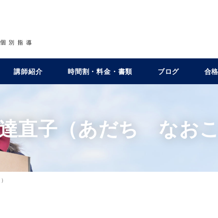
講師紹介
時間割・料金・書類
ブログ
合
達直子（あだち なお
こ）