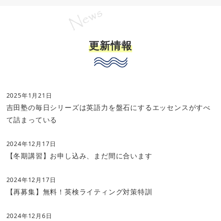
8/1より渋谷校が新教室へ移転しました。少しだけ駅近に
なってますます便利になった渋谷校これからもどうぞよろ
しくお願いします。
詳細はこちら「
渋谷校が移転しました
」をご覧下さい。
更新情報
2024/06/14更新
数学・理科の指導を再開します！
ご要望の多かった数学理科の指導を再開します。若干名
の募集になりますが、池袋エリアで良質な数学理科の個別
2025年1月21日
指導をお求めの方はぜひお問合せ下さい。詳細は
こちらの
吉田塾の毎日シリーズは英語力を盤石にするエッセンスがすべ
記事
をご覧下さい！
て詰まっている
2024/03/01更新
爆誕！吉田塾ふじみ野駅前校開校
2024年12月17日
20/24年3月1日に「吉田塾ふじみ野駅前校」が開校とな
【冬期講習】お申し込み、まだ間に合います
りました！詳細は
こちらをお読み下さい！
2024年12月17日
2024/01/20更新
高校受験最難関突破「小学生英検取得コ
【再募集】無料！英検ライティング対策特訓
ース」開講！
この2月より
新小5、小6生を対象とした
「小学生英検取
2024年12月6日