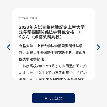
2024年12月5日
2023年入試合格体験記🌸上智大学
法学部国際関係法学科他合格 H・
Sさん（淑徳巣鴨高校）
合格大学：上智大学法学部国際関係法学
科、上智大学外国語学部英語学科、青山学
院大学法学部他
私は
高校2年生の1月
から
吉田塾
に通い始
めました。12月後半の
三者面談
で、担任の
先生から｢
上智大学を目指すなら英語が大
事だよ。もう少し英語の成績を伸ばさない
と。
｣と言われたことがきっかけでした。
もっと読む
高校受験の時に
集団塾
は自分には向いてな
いと思ったので、
個別指導の英語専門塾
を