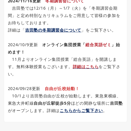
2024/11/16更新
冬期講習会について
吉田塾では12/16（月）～1/7（火）を「冬期講習会期
間」と定め特別なカリキュラムをご用意して皆様の参加を
お待ちしております。
詳細は「
吉田塾の冬期講習会について
」をご覧下さい。
2024/10/9更新
オンライン集団授業「
総合英語ゼミ
」始
めます！
11月よりオンライン集団授業「総合英語」を開講しま
す。無料体験授業もございます。
詳細はこちら
をご覧下さ
い。
2024/09/28更新
自由が丘校始動！
10/1より吉田塾自由が丘校が始動します。東急東横線、
東急大井町線
自由が丘駅徒歩5分
ほどの閑静な場所に
吉田塾
がオープンします。詳細は
こちらからご覧下さい
。
2024/08/23更新
渋谷校が移転しました！