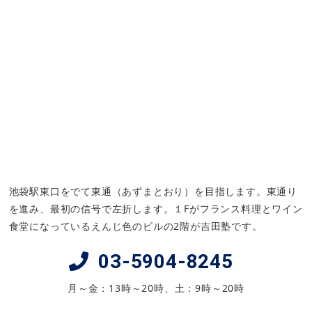
穴
をしっかりと埋められました。
解説に載
っていない
ところで
疑問点
が出てきた時
は、
吉田先生
に聞くと文法書なども用いて
丁寧に解説
してくださったので、知識を深
めることも出来ました。
上記の2つの参考書が終わってから、
『
得点力を高める標準問題特訓リーディン
グ
』や『
英検準一級文で覚える単熟語
』、
英検
・
TEAP
の過去問など用いて、英単語
池袋駅東口をでて東通（あずまとおり）を目指します。東通り
の学習や長文の問題演習をしました。
を進み、最初の信号で左折します。１Fがフランス料理とワイン
模試の
英語の偏差値
は
2年生まで50後半
食堂になっているえんじ色のビルの2階が吉田塾です。
だったのが、
3年生の夏頃には65以上
まで
上がりました。
上智大学のTEAPスコア利
03-5904-8245
用方式
の試験を受けるために受験していた
月～金：13時～20時、土：9時～20時
TEAP・TEAPCBT
では
毎月スコアが伸び
、
2年生の9月
には
Overall216点
でしたが、
3