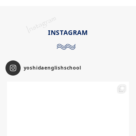
年生の11月
の
最後の試験
では
321点
を取る
ことができ、安心して他の科目にも取り組
むことが出来ました。
INSTAGRAM
12月以降は
共通テストの過去問
や
予想問
題
集を演習し、
リーディングでは90点以上
を取れるようになりました。
本番では88点
と、ベストとまではいきませんでしたが、
高得点
を取れました。
yoshidaenglishschool
私が
英語を伸ばすことが出来た
のは、
｢
分からないことを明確にし、分からない
ままにしない
｣という
当たり前のこと
がで
きるようになったからだと思います。
吉田
塾
に通う前の
学校の授業
では
分からないと
ころがあっても先生に聞きに行くのは気が
引けてしまう
し、
友達に聞いても明確な答
えが返ってくる訳では無い
ので、結局
分か