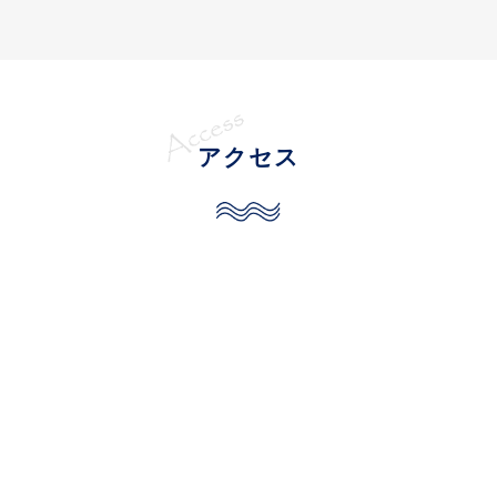
探し、学校から近い
吉田塾
に通うことに決
めました。
学校の定期試験では
毎回短期暗記
をする
だけで、覚えたものはすぐに忘れてしまう
し、
英語の勉強法
がわからず
途方に暮れて
アクセス
いました。しかし、
吉田先生
は私の
レベル
に合った参考書と使用方法
を紹介し、
学校
で配られた教材の勉強法
まで教え下さった
ので、
必要以上に参考書を買ってしまう
こ
とがなく、
明確な道筋
を示していただけま
した。入塾して最初の数ヶ月は
『
NextStage
』や『
入門英文問題精講
』を
利用して、
文法や品詞の役割
を確認してい
きました。特に後者の参考書は、解説が充
実していて、同じ文法をいくつかの文で繰
り返し確認することができるので、
知識の