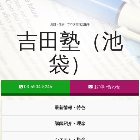
集団・個別・プロ講師英語指導
吉田塾（池
袋）
03-5904-8245
お問い合わせ
最新情報・特色
講師紹介・理念
システム・料金