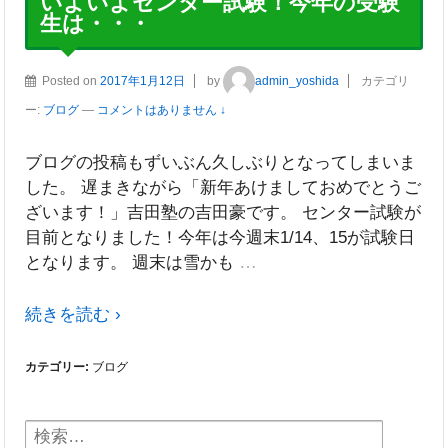
いよいよセンター試験！今年の受験
生は・・・
Posted on
2017年1月12日
by
admin_yoshida
カテゴリ
ー:
ブログ
—
コメントはありません ↓
ブログの投稿もずいぶん久しぶりとなってしまいま
した。 遅まきながら「新年あけましておめでとうご
ざいます！」吉田塾の吉田豪です。 センター試験が
目前となりました！今年は今週末1/14、15が試験日
…
となります。 週末は雪かも
続きを読む ›
カテゴリー:
ブログ
検索: