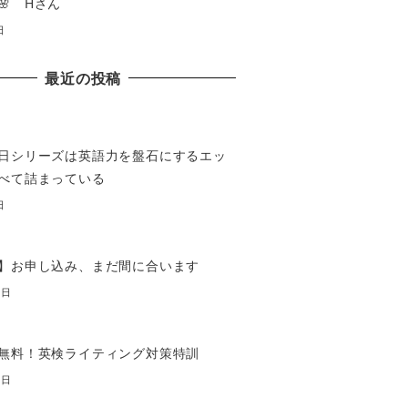
🌸 Hさん
日
最近の投稿
日シリーズは英語力を盤石にするエッ
べて詰まっている
日
】お申し込み、まだ間に合います
7日
無料！英検ライティング対策特訓
7日