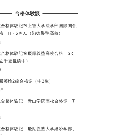
合格体験談
入試合格体験記🌸上智大学法学部国際関係
格 H・Sさん（淑徳巣鴨高校）
日
入試合格体験記🌸慶應義塾高校合格 Sく
立千登世橋中）
日
3回英検2級合格🌸（中2生）
4日
入試合格体験記 青山学院高校合格🌸 T
日
入試合格体験記 慶應義塾大学経済学部、