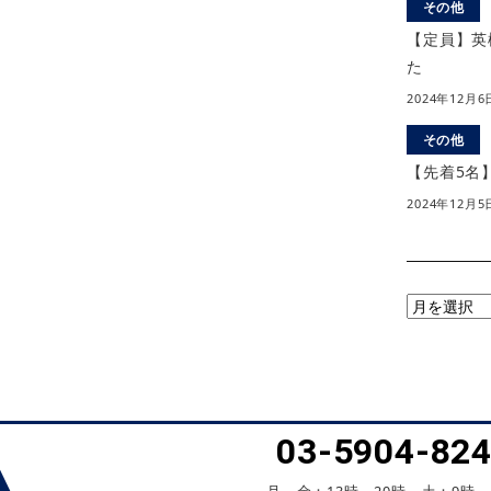
その他
【定員】英
た
2024年12月6
その他
【先着5名
2024年12月5
月
別
ア
ー
カ
03-5904-82
イ
ブ
月～金：13時～20時、土：9時～