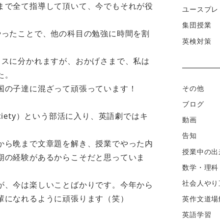
まで全て指導して頂いて、今でもそれが役
ユースプレ
集団授業
やったことで、他の科目の勉強に時間を割
英検対策
ラスに分かれますが、おかげさまで、私は
た。
国の子達に混ざって頑張っています！
その他
ブログ
ng Society）という部活に入り、英語劇ではキ
動画
告知
から晩まで文章題を解き、授業でやった内
授業中の出
期の経験があるからこそだと思っていま
数学・理科
社会人やり
が、今は楽しいことばかりです。今年から
輩になれるように頑張ります（笑）
英作文道場
英語学習