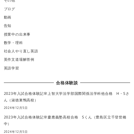
その他
ブログ
動画
告知
授業中の出来事
数学・理科
社会人やり直し英語
英作文道場解答例
英語学習
合格体験談
2023年入試合格体験記🌸上智大学法学部国際関係法学科他合格 H・Sさ
ん（淑徳巣鴨高校）
2024年12月5日
2023年入試合格体験記🌸慶應義塾高校合格 Sくん（豊島区立千登世橋
中）
2024年12月5日