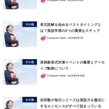
Futagami Daiki
2024年5月5日
長文読解を始めるベストタイミングと
その他
は？英語学習の3つの重要なステップ
Futagami Daiki
2024年8月7日
英検新形式対策イベントの概要とアーカ
その他
イブ動画について
Futagami Daiki
2024年5月28日
吉田塾の毎日シリーズは英語力を盤石に
その他
するエッセンスがすべて詰まっている