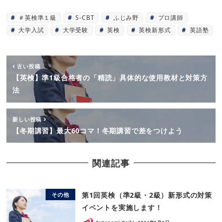
＃英検準１級
S-CBT
ふじみ野
プロ講師
大学入試
大学受験
英検
英検新形式
英語塾
古い投稿
【英検】準1級合格者の「精読」具体的な使用教材と対策方
法
新しい投稿
【冬期講習】最大60コマ！冬期講習で差をつけよう
関連記事
第1回英検（準2級・2級）新形式の対策
その他
イベントを実施します！