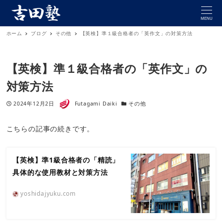
MENU
ホーム
ブログ
その他
【英検】準１級合格者の「英作文」の対策方法
【英検】準１級合格者の「英作文」の
対策方法
著者
投稿日
カテゴリー
2024年12月2日
Futagami Daiki
その他
こちらの記事の続きです。
【英検】準1級合格者の「精読」
具体的な使用教材と対策方法
yoshidajyuku.com