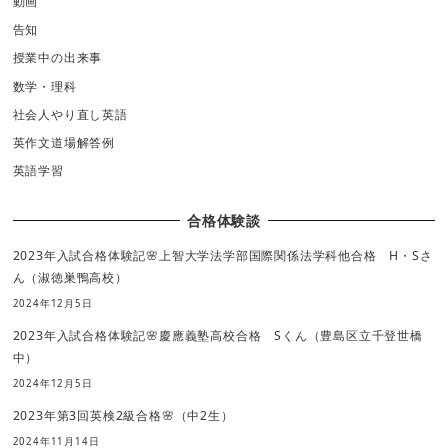
動画
告知
授業中の出来事
数学・理科
社会人やり直し英語
英作文道場解答例
英語学習
合格体験談
2023年入試合格体験記🌸上智大学法学部国際関係法学科他合格 H・Sさ
ん（淑徳巣鴨高校）
2024年12月5日
2023年入試合格体験記🌸慶應義塾高校合格 Sくん（豊島区立千登世橋
中）
2024年12月5日
2023年第3回英検2級合格🌸（中2生）
2024年11月14日