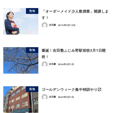
「オーダーメイド少人数授業」開講しま
告知
す！
吉田豪
2015年5月13日
爆誕！吉田塾ふじみ野駅前校3月1日開
告知
校！
吉田豪
2024年3月1日
ゴールデンウィーク集中特訓やり〼
告知
吉田豪
2023年5月1日