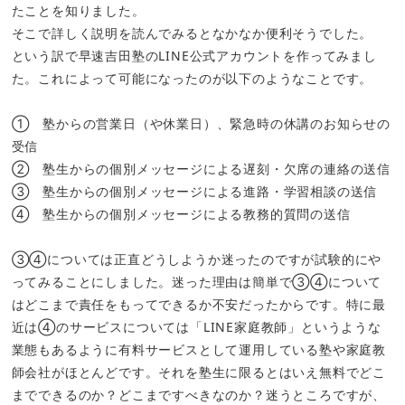
たことを知りました。
そこで詳しく説明を読んでみるとなかなか便利そうでした。
という訳で早速吉田塾のLINE公式アカウントを作ってみまし
た。これによって可能になったのが以下のようなことです。
① 塾からの営業日（や休業日）、緊急時の休講のお知らせの
受信
② 塾生からの個別メッセージによる遅刻・欠席の連絡の送信
③ 塾生からの個別メッセージによる進路・学習相談の送信
④ 塾生からの個別メッセージによる教務的質問の送信
③④については正直どうしようか迷ったのですが試験的にや
ってみることにしました。迷った理由は簡単で③④について
はどこまで責任をもってできるか不安だったからです。特に最
近は④のサービスについては「LINE家庭教師」というような
業態もあるように有料サービスとして運用している塾や家庭教
師会社がほとんどです。それを塾生に限るとはいえ無料でどこ
までできるのか？どこまですべきなのか？迷うところですが、