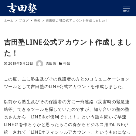
MENU
ホーム
ブログ
告知
吉田塾LINE公式アカウント作成しました！
吉田塾LINE公式アカウント作成しまし
た！
著者
投稿日
カテゴリー
2019年5月23日
吉田豪
告知
この度、主に塾生及びその保護者の方とのコミュニケーション
ツールとして吉田塾のLINE公式アカウントを作成しました。
以前から塾生及びその保護者の方に一斉連絡（災害時の緊急連
絡等）できるツールを探していたのですが、知り合いの塾の塾
長さんから「LINE＠が便利ですよ！」という話を聞いて早速
LINE＠を作ろうかと思ったらこの春からビジネス用のLINEが
統一されて「LINEオフィシャルアカウント」というものになっ