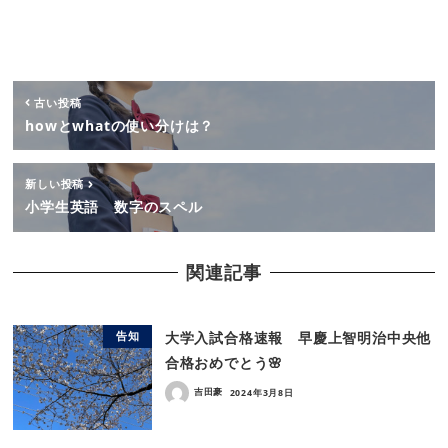
古い投稿
howとwhatの使い分けは？
新しい投稿
小学生英語 数字のスペル
関連記事
大学入試合格速報 早慶上智明治中央他
告知
合格おめでとう🌸
吉田豪
2024年3月8日