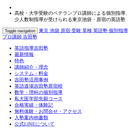
高校・大学受験のベテランプロ講師による個別指導、
少人数制指導が受けられる東京池袋・原宿の英語塾
東京 池袋 原宿 受験 英検 英語塾 個別指導
Toggle navigation
プロ講師 吉田塾
英語指導吉田塾
最新情報
特色
講師紹介・理念
システム・料金
吉田塾活用事例
英語道場吉田塾原宿校
数学・理科の個別指導
私大医学部先願コース
合格実績・体験記
無料体験・お問合せ・アクセス
入塾案内他書類
公式LINEについて