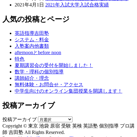
2021年4月1日
2021年入試大学入試合格実績
人気の投稿とページ
英語指導吉田塾
システム・料金
入塾案内他書類
afternoonとbefore noon
特色
夏期講習会の受付を開始しました！
数学・理科の個別指導
講師紹介・理念
無料体験・お問合せ・アクセス
中学生向けのオンライン集団授業を開講します！
投稿アーカイブ
投稿アーカイブ
Copyright © 東京 池袋 原宿 受験 英検 英語塾 個別指導 プロ講
師 吉田塾 All Rights Reserved.