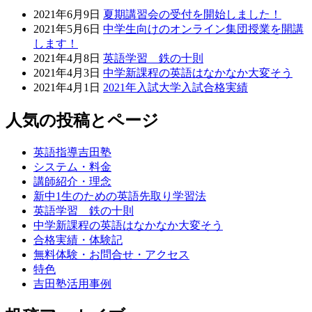
2021年6月9日
夏期講習会の受付を開始しました！
2021年5月6日
中学生向けのオンライン集団授業を開講
します！
2021年4月8日
英語学習 鉄の十則
2021年4月3日
中学新課程の英語はなかなか大変そう
2021年4月1日
2021年入試大学入試合格実績
人気の投稿とページ
英語指導吉田塾
システム・料金
講師紹介・理念
新中1生のための英語先取り学習法
英語学習 鉄の十則
中学新課程の英語はなかなか大変そう
合格実績・体験記
無料体験・お問合せ・アクセス
特色
吉田塾活用事例