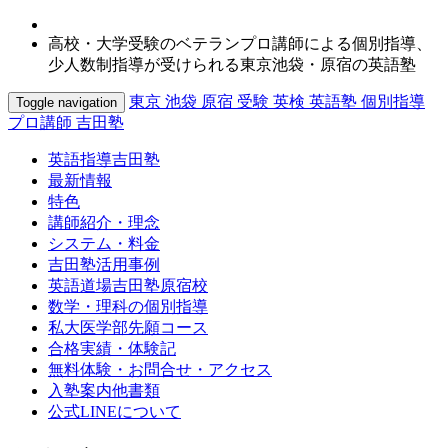
高校・大学受験のベテランプロ講師による個別指導、
少人数制指導が受けられる東京池袋・原宿の英語塾
東京 池袋 原宿 受験 英検 英語塾 個別指導
Toggle navigation
プロ講師 吉田塾
英語指導吉田塾
最新情報
特色
講師紹介・理念
システム・料金
吉田塾活用事例
英語道場吉田塾原宿校
数学・理科の個別指導
私大医学部先願コース
合格実績・体験記
無料体験・お問合せ・アクセス
入塾案内他書類
公式LINEについて