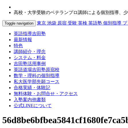
高校・大学受験のベテランプロ講師による個別指導、少
東京 池袋 原宿 受験 英検 英語塾 個別指導 
Toggle navigation
英語指導吉田塾
最新情報
特色
講師紹介・理念
システム・料金
吉田塾活用事例
英語道場吉田塾原宿校
数学・理科の個別指導
私大医学部先願コース
合格実績・体験記
無料体験・お問合せ・アクセス
入塾案内他書類
公式LINEについて
56d8be6bfbea5841cf1680fe7ca5