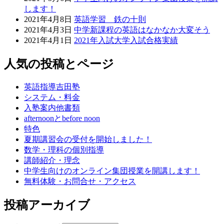
します！
2021年4月8日
英語学習 鉄の十則
2021年4月3日
中学新課程の英語はなかなか大変そう
2021年4月1日
2021年入試大学入試合格実績
人気の投稿とページ
英語指導吉田塾
システム・料金
入塾案内他書類
afternoonとbefore noon
特色
夏期講習会の受付を開始しました！
数学・理科の個別指導
講師紹介・理念
中学生向けのオンライン集団授業を開講します！
無料体験・お問合せ・アクセス
投稿アーカイブ