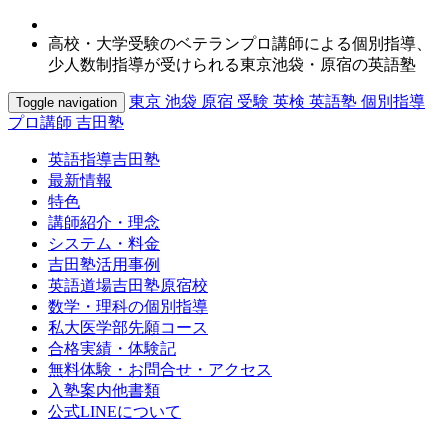
高校・大学受験のベテランプロ講師による個別指導、
少人数制指導が受けられる東京池袋・原宿の英語塾
東京 池袋 原宿 受験 英検 英語塾 個別指導
Toggle navigation
プロ講師 吉田塾
英語指導吉田塾
最新情報
特色
講師紹介・理念
システム・料金
吉田塾活用事例
英語道場吉田塾原宿校
数学・理科の個別指導
私大医学部先願コース
合格実績・体験記
無料体験・お問合せ・アクセス
入塾案内他書類
公式LINEについて